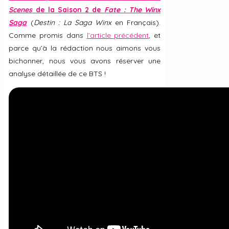
Scenes
de la Saison 2 de
Fate : The Winx
Saga
(
Destin : La Saga Winx
en Français).
Comme promis dans
l’article précédent
, et
parce qu’à la rédaction nous aimons vous
bichonner, nous vous avons réserver une
analyse détaillée de ce BTS !