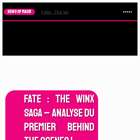
NEWS OF MAGIX
Fate : The Winx Saga – Le Trailer de la Saison 2 e
Fate : The Winx
Saga – Analyse du
Premier Behind