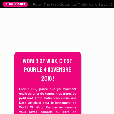
NEWS OF MAGIX
Fate : The Winx Saga – Le Trailer de la Saison 2 e
World Of Winx, c’est
pour le 4 Novembre
2016 !
Enfin ! Oui, parce que j’ai vraiment
envie de crier de toutes mes tripes ce
petit mot. Enfin. Enfin nous avons une
Date Officielle pour le lancement de
World Of Winx. Ce dernier comme
vous l’avez compris au Titre de