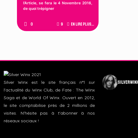
l’Article, se fera le 4 Novembre 2016,
de quoi trépigner
0
9
En lire plus...
silverwin
Silver Winx est le site français n°1 sur
l'actualité du Winx Club, de Fate : The Winx
Saga et de World Of Winx. Ouvert en 2012,
le site comptabilise près de 2 millions de
visites. N'hésite pas à t'abonner à nos
réseaux sociaux !