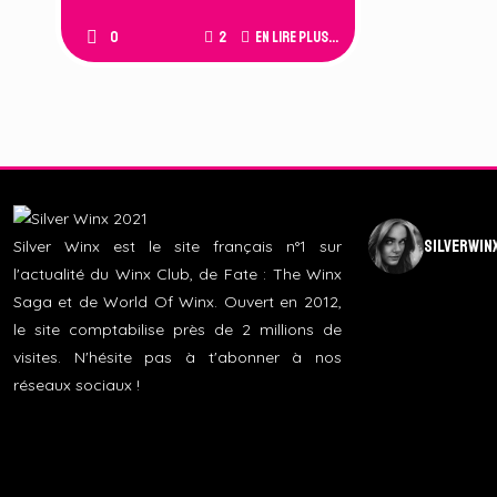
0
2
En lire plus...
silverwin
Silver Winx est le site français n°1 sur
l'actualité du Winx Club, de Fate : The Winx
Saga et de World Of Winx. Ouvert en 2012,
le site comptabilise près de 2 millions de
visites. N'hésite pas à t'abonner à nos
réseaux sociaux !