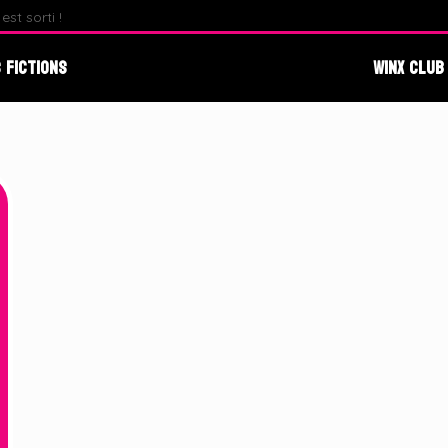
st sorti !
Fate : The Winx Saga – Analyse du Premier Behind The S
 Fictions
Winx Club