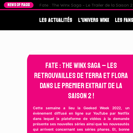
NEWS OF MAGIX
Fate : The Winx Saga – Le Trailer de la Saison 2 e
Les Actualités
L'Univers Winx
Les Fans
Fate : The Winx Saga – Les
retrouvailles de Terra et Flora
dans le premier extrait de la
Saison 2 !
Cette semaine a lieu la Geeked Week 2022, un
évènement diffusé en ligne sur YouTube par Netflix
dans lequel la plateforme de vidéos à la demande
présente ses nouvelles séries ainsi que les nouveautés
qui arrivent concernant ses séries phares. Et, bonne