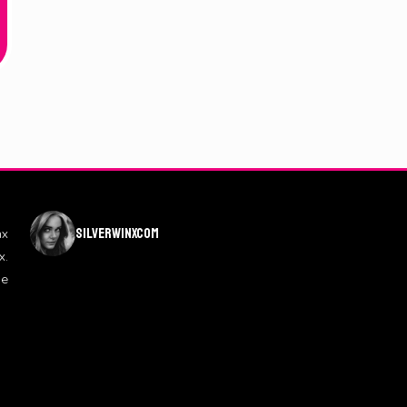
silverwinxcom
nx
x.
de