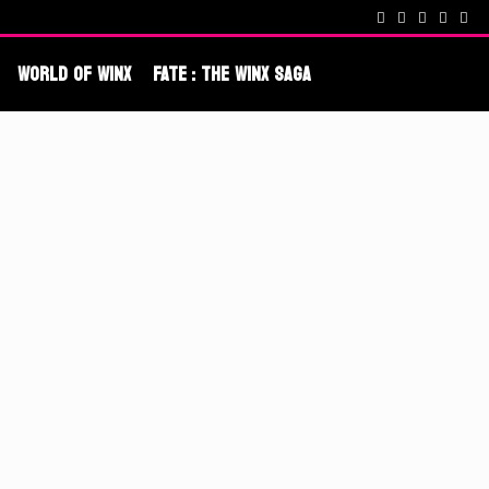
cenes !
Fate : The Winx Saga – De nouveaux extraits et une date po
World Of Winx
Fate : The Winx Saga