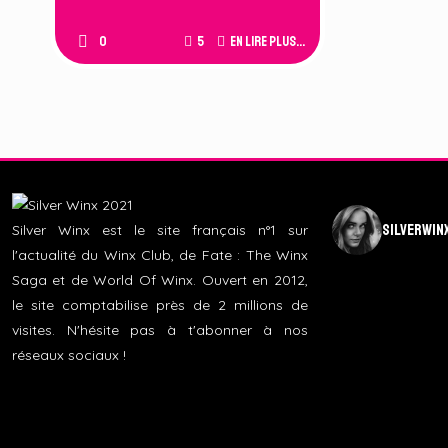
0
5
En lire plus...
silverwin
Silver Winx est le site français n°1 sur
l'actualité du Winx Club, de Fate : The Winx
Saga et de World Of Winx. Ouvert en 2012,
le site comptabilise près de 2 millions de
visites. N'hésite pas à t'abonner à nos
réseaux sociaux !