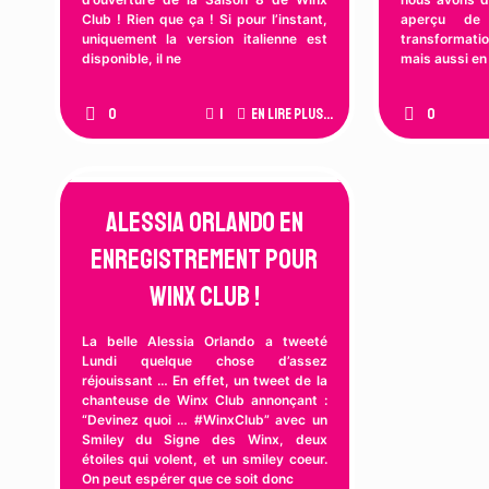
Club ! Rien que ça ! Si pour l’instant,
aperçu de
uniquement la version italienne est
transformat
disponible, il ne
mais aussi en 
0
1
En lire plus...
0
Alessia Orlando en
Enregistrement pour
Winx Club !
La belle Alessia Orlando a tweeté
Lundi quelque chose d’assez
réjouissant … En effet, un tweet de la
chanteuse de Winx Club annonçant :
“Devinez quoi … #WinxClub” avec un
Smiley du Signe des Winx, deux
étoiles qui volent, et un smiley coeur.
On peut espérer que ce soit donc