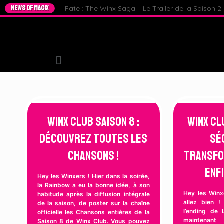
NEWS OF MAGIX
Fate : The Winx Saga – Le Trailer de la Saison 2 e
Winx Club Saison 8 :
Winx Cl
Découvrez toutes les
sé
chansons !
transfo
enfi
Hey les Winxers ! Hier dans la soirée,
la Rainbow a eu la bonne idée, à son
Hey les Winx
habitude après la diffusion intégrale
allez bien !
de la saison, de poster sur la chaîne
l’ending de 
officielle les Chansons entières de la
maintenant
Saison 8 de Winx Club. Vous pouvez