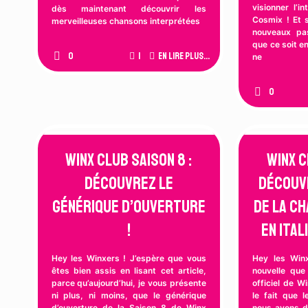
visionner l’i
dès maintenant découvrir les
Cosmix ! Et 
merveilleuses chansons interprétées
nouveaux pa
que ce soit en
0
1
En lire plus...
ne
0
Winx Club Saison 8 :
Winx C
Découvrez le
Découv
générique d’ouverture
de la c
!
en Ital
Hey les Winxers ! J’espère que vous
Hey les Winx
êtes bien assis en lisant cet article,
nouvelle que
parce qu’aujourd’hui, je vous présente
officiel de W
ni plus, ni moins, que le générique
le fait que l
d’ouverture de la Saison 8 de Winx
nous avons d