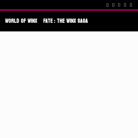
cenes !
Fate : The Winx Saga – De nouveaux extraits et une date po
World Of Winx
Fate : The Winx Saga