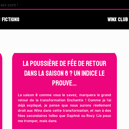
st sorti !
Fate : The Winx Saga – Analyse du Premier Behind The S
 Fictions
Winx Club
La poussière de fée de retour
dans la saison 8 ? Un indice le
prouve…
La saison 8 comme vous le savez, marquera le grand
retour de la transformation Enchantix ! Comme je l’ai
déjà expliqué, je pense que nous aurons réellement
droit aux Winx dans cette transformation, et non à des
fées secondaires telles que Daphné ou Roxy (Je peux
me tromper, mais dans