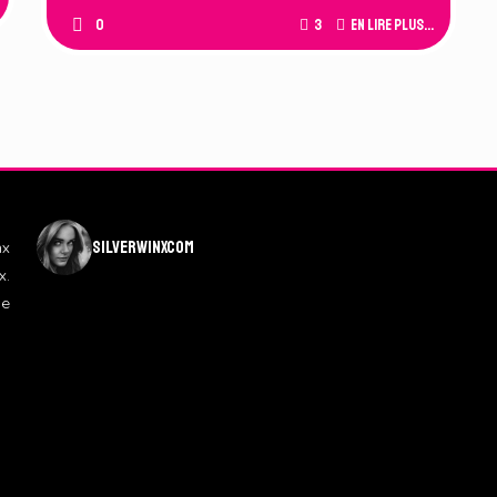
0
3
En lire plus...
silverwinxcom
nx
x.
de