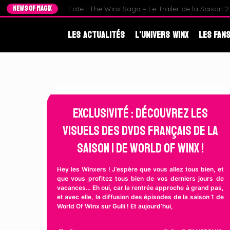
NEWS OF MAGIX
Fate : The Winx Saga – Le Trailer de la Saison 2 e
Les Actualités
L'Univers Winx
Les Fans
Exclusivité : Découvrez les
visuels des DVDs Français de la
Saison 1 de World Of Winx !
Hey les Winxers ! J’espère que vous allez tous bien, et
que vous profitez tous bien de vos derniers jours de
vacances… Eh oui, car la rentrée approche à grand pas,
et avec elle, la diffusion des épisodes de la saison 1 de
World Of Winx sur Gulli ! Et aujourd’hui,