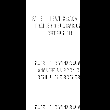
Fate : The Winx Saga – Le
Trailer de la Saison 2
est sorti !
Fate : The Winx Saga –
Analyse du Premier
Behind The Scenes !
Fate : The Winx Saga –