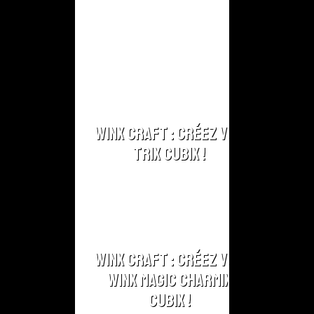
Winx Craft : Créez vos
Trix Cubix !
Winx Craft : Créez vos
Winx Magic Charmix
Cubix !