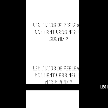
Les Tutos de Feeleam :
Comment dessiner le
Cosmix ?
Les Tutos de Feeleam :
Comment dessiner le
Magic Winx ?
Les 