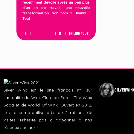
récemment dévoilé après un peu plus
d’un an de travail, une nouvelle
transformation. Son nom ? Divinix !
Tout
1
8
En lire plus...
silverwin
Silver Winx est le site français n°1 sur
l'actualité du Winx Club, de Fate : The Winx
Saga et de World Of Winx. Ouvert en 2012,
le site comptabilise près de 2 millions de
visites. N'hésite pas à t'abonner à nos
réseaux sociaux !