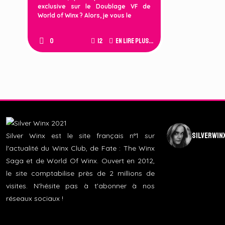
exclusive sur le Doublage VF de
World of Winx ? Alors, je vous le
0
12
En lire plus...
silverwin
Silver Winx est le site français n°1 sur
l'actualité du Winx Club, de Fate : The Winx
Saga et de World Of Winx. Ouvert en 2012,
le site comptabilise près de 2 millions de
visites. N'hésite pas à t'abonner à nos
réseaux sociaux !