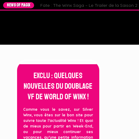
NEWS OF MAGIX
Fate : The Winx Saga – Le Trailer de la Saison 2 e
Exclu : Quelques
nouvelles du Doublage
VF de World Of Winx !
Comme vous le savez, sur Silver
Winx, vous êtes sur le bon site pour
suivre toute l’actualité Winx ! Et quoi
de mieux pour partir en Week-End,
ou pour mieux continuer ses
vacances, qu’une petite information