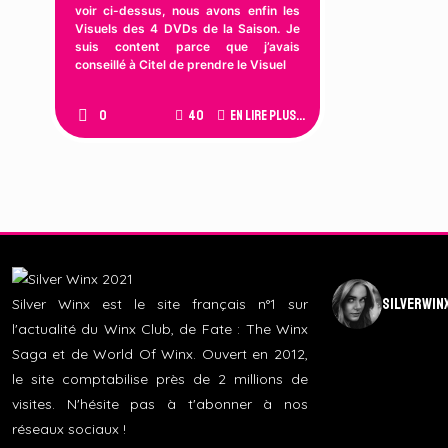
voir ci-dessus, nous avons enfin les
Visuels des 4 DVDs de la Saison. Je
suis content parce que j’avais
conseillé à Citel de prendre le Visuel
0
40
En lire plus...
silverwin
Silver Winx est le site français n°1 sur
l'actualité du Winx Club, de Fate : The Winx
Saga et de World Of Winx. Ouvert en 2012,
le site comptabilise près de 2 millions de
visites. N'hésite pas à t'abonner à nos
réseaux sociaux !