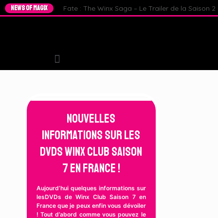
NEWS OF MAGIX
Fate : The Winx Saga – Le Trailer de la Saison 2 e
Nouvelles
informations sur les
DVDs Winx Club Saison
7 en France !
Aujourd’hui quelques informations sur
lesDVDs de Winx Club Saison 7 en
France que je peux enfin vous dévoiler
! Tout d’abord comme vous pouvez le