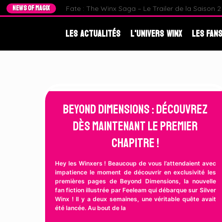
NEWS OF MAGIX
Fate : The Winx Saga – Le Trailer de la Saison 2 e
Les Actualités
L'Univers Winx
Les Fans
Beyond Dimensions : Découvrez
dès maintenant le premier
chapitre !
Hey les Winxers ! Beaucoup de vous l’attendaient avec
impatience le moment de découvrir en exclusivité les
premières pages de Beyond Dimensions, la nouvelle
fan fiction illustrée par Feeleam qui débarque sur Silver
Winx ! Il y a deux semaines, une véritable quête avait
été lancée. Au bout de la