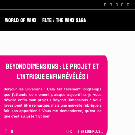
cenes !
Fate : The Winx Saga – De nouveaux extraits et une date po
World Of Winx
Fate : The Winx Saga
Beyond Dimensions : Le projet et
l’intrigue enfin révélés !
Bonjour les Silveriens ! Cela fait tellement longtemps
que j’attends ce moment puisque aujourd’hui je vous
dévoile enfin mon projet : Beyond Dimensions ! Vous
l’avez peut être remarqué, mais une nouvelle rubrique a
fait son apparition ! Vous me demanderez, qu’est ce
que c’est au juste ? Et bien
0
0
En lire plus...