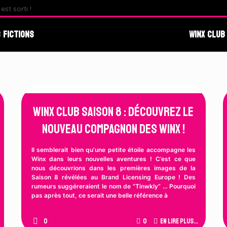
st sorti !
Fate : The Winx Saga – Analyse du Premier Behind The S
 Fictions
Winx Club
Winx Club Saison 8 : Découvrez le
nouveau compagnon des Winx !
Il semblerait bien qu’une petite étoile accompagne les
Winx dans leurs nouvelles aventures ! C’est ce que
nous découvrions dans les premières images de la
Saison 8 révélées au Brand Licensing Europe ! Des
rumeurs suggéreraient le nom de “Tinwkly” … Pourquoi
pas après tout, ce serait une belle référence à
0
0
En lire plus...