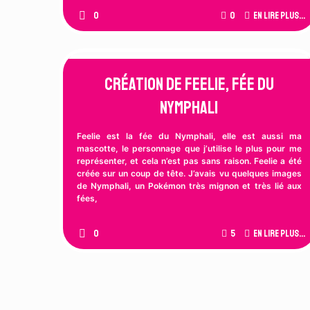
0
0
En lire plus...
Création de Feelie, fée du
Nymphali
Feelie est la fée du Nymphali, elle est aussi ma
mascotte, le personnage que j’utilise le plus pour me
représenter, et cela n’est pas sans raison. Feelie a été
créée sur un coup de tête. J’avais vu quelques images
de Nymphali, un Pokémon très mignon et très lié aux
fées,
0
5
En lire plus...