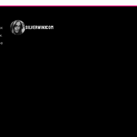
silverwinxcom
nx
x.
de