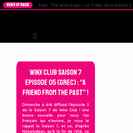
NEWS OF MAGIX
Fate : The Winx Saga – Le Trailer de la Saison 2 e
Winx Club Saison 7
Episode 05 (GREC) : “A
Friend from the past” !
Dimanche a été diffusé l’épisode 5
de la Saison 7 de Winx Club ! Une
bonne nouvelle pour nous fan
français qui n’aurons, je vous le
rappel la Saison 7, et ce, d’après
Nickelodeon, qu’à la fin de l’été, ce