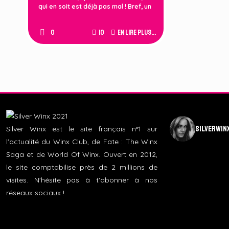
qui en soit est déjà pas mal ! Bref, un
0
10
En lire plus...
silverwin
Silver Winx est le site français n°1 sur
l'actualité du Winx Club, de Fate : The Winx
Saga et de World Of Winx. Ouvert en 2012,
le site comptabilise près de 2 millions de
visites. N'hésite pas à t'abonner à nos
réseaux sociaux !