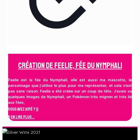
Création de Feelie, fée du Nymphali
Feelie est la fée du Nymphali, elle est aussi ma mascotte, le
personnage que j’utilise le plus pour me représenter, et cela n’est
pas sans raison. Feelie a été créée sur un coup de tête. J’avais vu
quelques images de Nymphali, un Pokémon très mignon et très lié
aux fées,
Vous avez aimé ?
0
5
En lire plus...