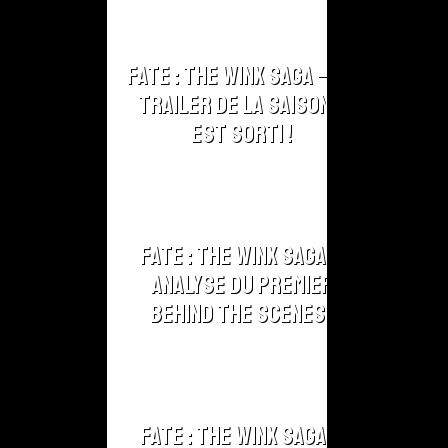
Fate : The Winx Saga – Le
Trailer de la Saison 2
est sorti !
Fate : The Winx Saga –
Analyse du Premier
Behind The Scenes !
Fate : The Winx Saga –