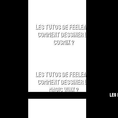
Les Tutos de Feeleam :
Comment dessiner le
Cosmix ?
Les Tutos de Feeleam :
Comment dessiner le
Magic Winx ?
Les 