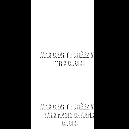
Winx Craft : Créez vos
Trix Cubix !
Winx Craft : Créez vos
Winx Magic Charmix
Cubix !