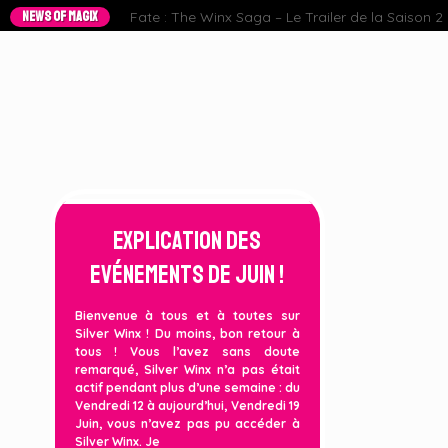
NEWS OF MAGIX
Fate : The Winx Saga – Le Trailer de la Saison 2 e
Explication des
Evénements de Juin !
Bienvenue à tous et à toutes sur
Silver Winx ! Du moins, bon retour à
tous ! Vous l’avez sans doute
remarqué, Silver Winx n’a pas était
actif pendant plus d’une semaine : du
Vendredi 12 à aujourd’hui, Vendredi 19
Juin, vous n’avez pas pu accéder à
Silver Winx. Je