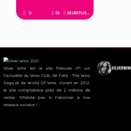
0
20
En lire plus...
silverwin
Silver Winx est le site français n°1 sur
l'actualité du Winx Club, de Fate : The Winx
Saga et de World Of Winx. Ouvert en 2012,
le site comptabilise près de 2 millions de
visites. N'hésite pas à t'abonner à nos
réseaux sociaux !