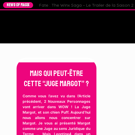
NEWS OF MAGIX
Fate : The Winx Saga – Le Trailer de la Saison 2 e
Mais qui peut-être
cette “Juge Margot” ?
Comme vous l’avez vu dans l’Article
précédent, 2 Nouveaux Personnages
vont arriver dans WOW ! La Juge
Margot, et son chien Puff. Aujourd’hui
nous allons nous concentrer sur
Margot. Je vous ai présenté Margot
comme une Juge au sens Juridique du
Terme … Mais Leontine4 dans un