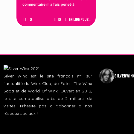
commentaire m’a fais pensé à
0
10
En lire plus...
silverwin
Silver Winx est le site français n°1 sur
l'actualité du Winx Club, de Fate : The Winx
Saga et de World Of Winx. Ouvert en 2012,
le site comptabilise près de 2 millions de
visites. N'hésite pas à t'abonner à nos
réseaux sociaux !