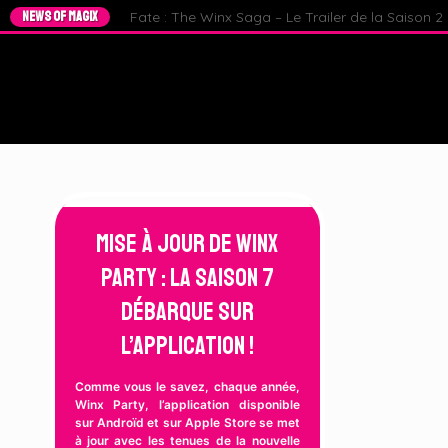
NEWS OF MAGIX
Fate : The Winx Saga – Le Trailer de la Saison 2 e
Mise à jour de Winx
Party : La Saison 7
débarque sur
l’application !
Comme vous le savez, chaque année,
Winx Party, l’application disponible
sur Androïd et sur Apple Store se met
à jour avec les tenues de la nouvelle