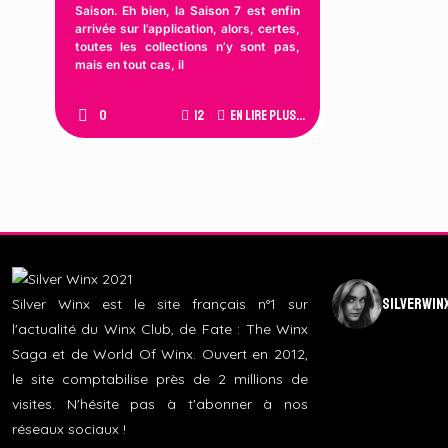
Saison. Eh bien, la Saison 7 est enfin
arrivée sur l’application, alors, certes,
toutes les collections n’y sont pas,
mais en tout cas, il
0
12
En lire plus...
silverwin
Silver Winx est le site français n°1 sur
l'actualité du Winx Club, de Fate : The Winx
Saga et de World Of Winx. Ouvert en 2012,
le site comptabilise près de 2 millions de
visites. N'hésite pas à t'abonner à nos
réseaux sociaux !