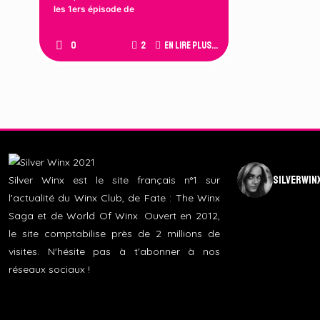
les 1ers épisode de
0
2
En lire plus...
silverwin
Silver Winx est le site français n°1 sur
l'actualité du Winx Club, de Fate : The Winx
Saga et de World Of Winx. Ouvert en 2012,
le site comptabilise près de 2 millions de
visites. N'hésite pas à t'abonner à nos
réseaux sociaux !