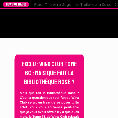
NEWS OF MAGIX
Fate : The Winx Saga – Le Trailer de la Saison 2 e
Exclu : Winx Club Tome
60 : Mais que fait la
Bibliothèque Rose ?
Mais que fait la Bibliothèque Rose ?
C’est la question que tout fan de Winx
Club serait en train de se poser … En
effet, vous vous souvenez peut-être
que je vous avais révélé il y a quelques
mois, le Tome 58 de Winx Club relatait