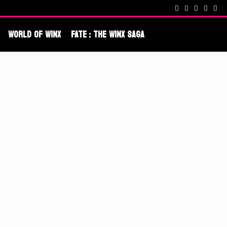
cenes !
Fate : The Winx Saga – De nouveaux extraits et une date po
World Of Winx
Fate : The Winx Saga