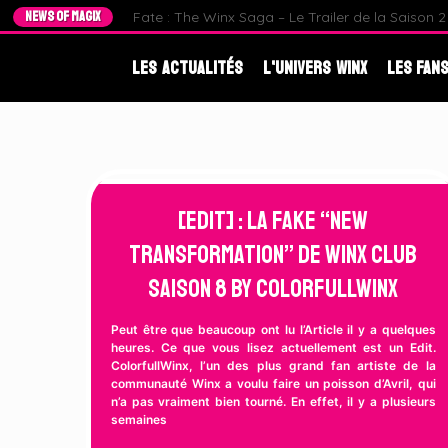
NEWS OF MAGIX
Fate : The Winx Saga – Le Trailer de la Saison 2 e
Les Actualités
L'Univers Winx
Les Fans
[EDIT] : La Fake “New
Transformation” de Winx Club
Saison 8 by ColorfullWinx
Peut être que beaucoup ont lu l’Article il y a quelques
heures. Ce que vous lisez actuellement est un Edit.
ColorfullWinx, l’un des plus grand fan artiste de la
communauté Winx a voulu faire un poisson d’Avril, qui
n’a pas vraiment bien tourné. En effet, il y a plusieurs
semaines