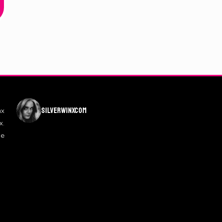
silverwinxcom
nx
x.
de