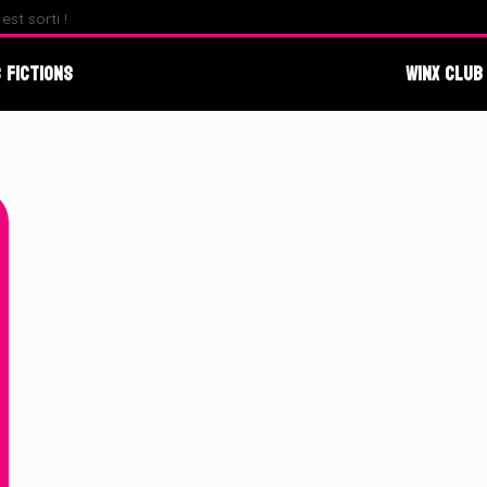
st sorti !
Fate : The Winx Saga – Analyse du Premier Behind The S
 Fictions
Winx Club