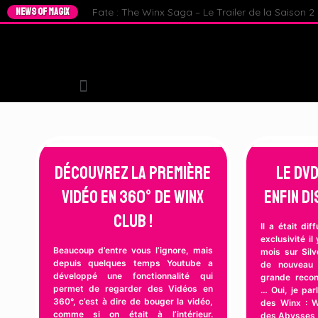
NEWS OF MAGIX
Fate : The Winx Saga – Le Trailer de la Saison 2 e
Découvrez la Première
Le DVD
Vidéo en 360° de Winx
enfin di
Club !
Il a était di
exclusivité i
Beaucoup d’entre vous l’ignore, mais
mois sur Silv
depuis quelques temps Youtube a
de nouveau 
développé une fonctionnalité qui
grande recon
permet de regarder des Vidéos en
… Oui, je par
360°, c’est à dire de bouger la vidéo,
des Winx : W
comme si on était à l’intérieur.
des Abysses 