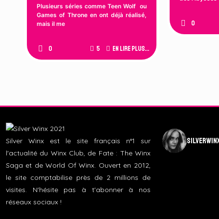
Plusieurs séries comme Teen Wolf ou
Games of Throne en ont déjà réalisé,
0
mais il me
0
5
En lire plus...
silverwin
Silver Winx est le site français n°1 sur
l'actualité du Winx Club, de Fate : The Winx
Saga et de World Of Winx. Ouvert en 2012,
le site comptabilise près de 2 millions de
visites. N'hésite pas à t'abonner à nos
réseaux sociaux !