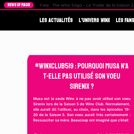
NEWS OF MAGIX
Fate : The Winx Saga – Le Trailer de la Saison 2 e
Les Actualités
L'Univers Winx
Les Fans
#WinxClub519 : Pourquoi Musa n’a
t-elle pas utilisé son Voeu
Sirenix ?
Musa est la seule Winx à ne pas avoir utilisé son voeu
Sirenix lors de la Saison 5 de Winx Club. Normalement,
elle aurait dû l’utiliser, au choix, dans les épisodes 19-
20 de la Saison 5. Son voeu aurait très certainement :
Ressusciter sa mère. Beaucoup ont imaginé que c’était