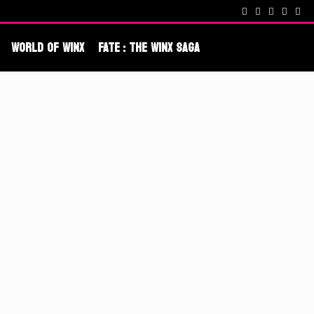
cenes !
Fate : The Winx Saga – De nouveaux extraits et une date po
World Of Winx
Fate : The Winx Saga