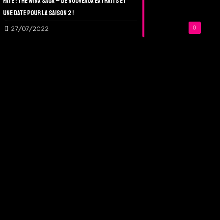
Fate : The Winx Saga – De nouveaux extraits et
une date pour la Saison 2 !
27/07/2022
0