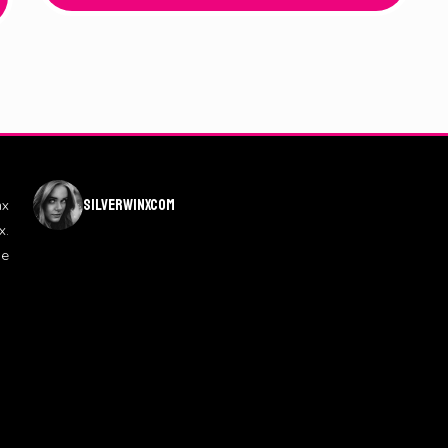
silverwinxcom
nx
x.
de