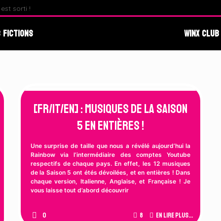
st sorti !
Fate : The Winx Saga – Analyse du Premier Behind The S
 Fictions
Winx Club
[FR/IT/EN] : Musiques de la Saison
5 en entières !
Une surprise de taille que nous a révélé aujourd’hui la
Rainbow via l’intermédiaire des comptes Youtube
respectifs de chaque pays. En effet, les 12 musiques
de la Saison 5 ont étés dévoilées, et en entières ! Dans
chaque version, Italienne, Anglaise, et Française ! Je
vous laisse tout d’abord découvrir
0
8
En lire plus...