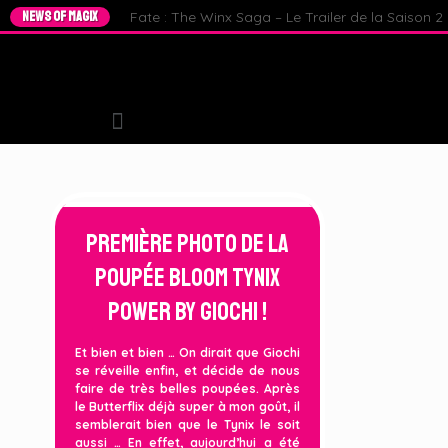
NEWS OF MAGIX
Fate : The Winx Saga – Le Trailer de la Saison 2 e
Première Photo de la
Poupée Bloom Tynix
Power by Giochi !
Et bien et bien … On dirait que Giochi
se réveille enfin, et décide de nous
faire de très belles poupées. Après
le Butterflix déjà super à mon goût, il
semblerait bien que le Tynix le soit
aussi … En effet, aujourd’hui a été