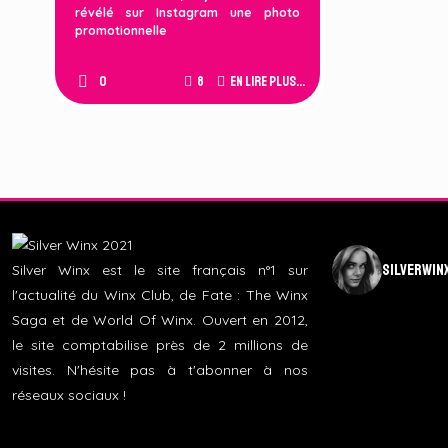
révélé sur Instagram une photo
promotionnelle
0
8
En lire plus...
silverwin
Silver Winx est le site français n°1 sur
l'actualité du Winx Club, de Fate : The Winx
Saga et de World Of Winx. Ouvert en 2012,
le site comptabilise près de 2 millions de
visites. N'hésite pas à t'abonner à nos
réseaux sociaux !