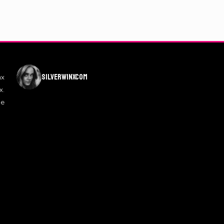
silverwinxcom
nx
x.
de