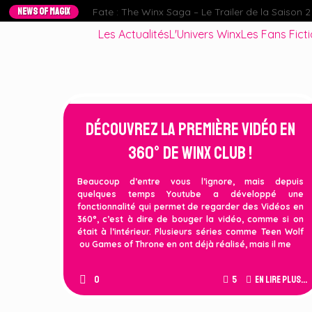
NEWS OF MAGIX
Fate : The Winx Saga – Le Trailer de la Saison 2 e
Les Actualités
L'Univers Winx
Les Fans Fict
Découvrez la Première Vidéo en
360° de Winx Club !
Beaucoup d’entre vous l’ignore, mais depuis
quelques temps Youtube a développé une
fonctionnalité qui permet de regarder des Vidéos en
360°, c’est à dire de bouger la vidéo, comme si on
était à l’intérieur. Plusieurs séries comme Teen Wolf
ou Games of Throne en ont déjà réalisé, mais il me
0
5
En lire plus...