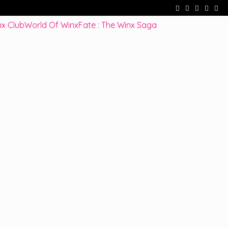
cenes !
Fate : The Winx Saga – De nouveaux extraits et une date po
x Club
World Of Winx
Fate : The Winx Saga