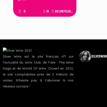
0
19
En lire plus...
silverwin
Silver Winx est le site français n°1 sur
l'actualité du Winx Club, de Fate : The Winx
Saga et de World Of Winx. Ouvert en 2012,
le site comptabilise près de 2 millions de
visites. N'hésite pas à t'abonner à nos
réseaux sociaux !