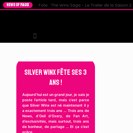
NEWS OF MAGIX
Fate : The Winx Saga – Le Trailer de la Saison 2 e
Silver Winx Fête ses 3
ans !
Aujourd’hui est un grand jour, je sais je
poste l’article tard, mais c’est parce
que Silver Winx est né maintenant il y
a exactement trois ans … Trois ans de
News, d’Oeil d’Oxery, de Fan Art,
d’exclusivités, mais surtout, trois ans
de bonheur, de partage … Et ça c’est
grâce