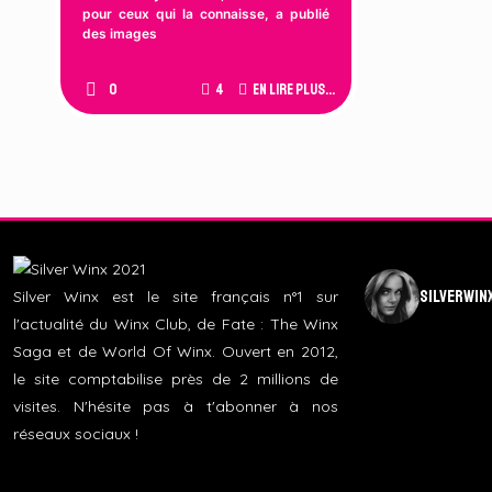
pour ceux qui la connaisse, a publié
des images
0
4
En lire plus...
silverwin
Silver Winx est le site français n°1 sur
l'actualité du Winx Club, de Fate : The Winx
Saga et de World Of Winx. Ouvert en 2012,
le site comptabilise près de 2 millions de
visites. N'hésite pas à t'abonner à nos
réseaux sociaux !