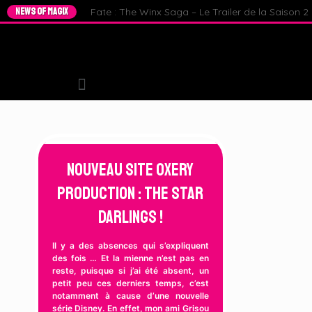
NEWS OF MAGIX
Fate : The Winx Saga – Le Trailer de la Saison 2 e
Nouveau Site Oxery
Production : The Star
Darlings !
Il y a des absences qui s’expliquent
des fois … Et la mienne n’est pas en
reste, puisque si j’ai été absent, un
petit peu ces derniers temps, c’est
notamment à cause d’une nouvelle
série Disney. En effet, mon ami Grisou