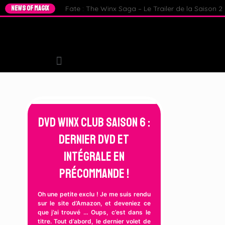
NEWS OF MAGIX
Fate : The Winx Saga – Le Trailer de la Saison 2 e
DVD Winx Club Saison 6 :
Dernier DVD et
Intégrale en
précommande !
Oh une petite exclu ! Je me suis rendu
sur le site d’Amazon, et deveniez ce
que j’ai trouvé … Oups, c’est dans le
titre. Tout d’abord, le dernier volet de