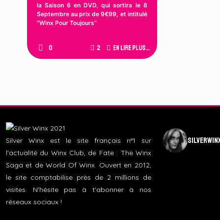
la Saison 6 en DVD, qui sortira le 8
Septembre au prix de 9€99, et intitulé
“Winx Pour Toujours”
0
2
En lire plus...
silverwin
Silver Winx est le site français n°1 sur
l'actualité du Winx Club, de Fate : The Winx
Saga et de World Of Winx. Ouvert en 2012,
le site comptabilise près de 2 millions de
visites. N'hésite pas à t'abonner à nos
réseaux sociaux !