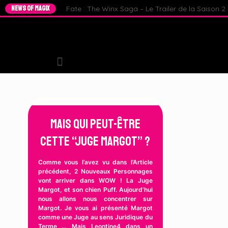
NEWS OF MAGIX
Fate : The Winx Saga – Le Trailer de la Saison 2 e
Mais qui peut-être
cette “Juge Margot” ?
Comme vous l’avez vu dans l’Article
précédent, 2 Nouveaux Personnages
vont arriver dans WOW ! La Juge
Margot, et son chien Puff. Aujourd’hui
nous allons nous concentrer sur
Margot. Je vous ai présenté Margot
comme une Juge au sens Juridique du
Terme … Mais Leontine4 dans un