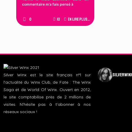
commentaire m’a fais pensé à
0
10
En lire plus...
silverwin
Silver Winx est le site français n°1 sur
l'actualité du Winx Club, de Fate : The Winx
Saga et de World Of Winx. Ouvert en 2012,
le site comptabilise près de 2 millions de
visites. N'hésite pas à t'abonner à nos
réseaux sociaux !