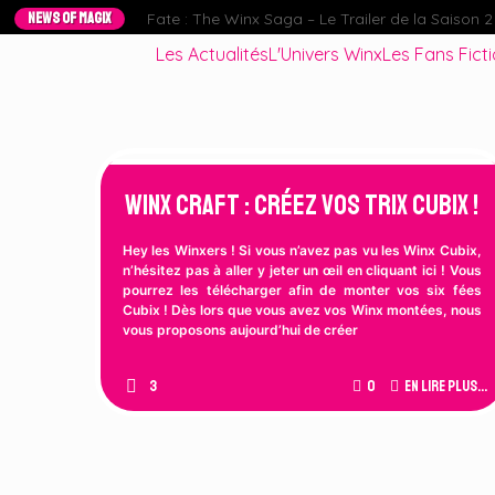
NEWS OF MAGIX
Fate : The Winx Saga – Le Trailer de la Saison 2 e
Les Actualités
L'Univers Winx
Les Fans Fict
Winx Craft : Créez vos Trix Cubix !
Hey les Winxers ! Si vous n’avez pas vu les Winx Cubix,
n’hésitez pas à aller y jeter un œil en cliquant ici ! Vous
pourrez les télécharger afin de monter vos six fées
Cubix ! Dès lors que vous avez vos Winx montées, nous
vous proposons aujourd’hui de créer
3
0
En lire plus...