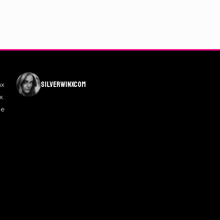
silverwinxcom
nx
x.
de