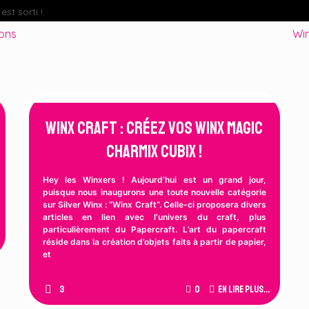
st sorti !
Fate : The Winx Saga – Analyse du Premier Behind The S
ions
Win
Winx Craft : Créez vos Winx Magic
Charmix Cubix !
Hey les Winxers ! Aujourd’hui est un grand jour,
puisque nous inaugurons une toute nouvelle catégorie
sur Silver Winx : “Winx Craft“. Celle-ci proposera divers
articles en lien avec l’univers du craft, plus
particulièrement du Papercraft. L’art du papercraft
réside dans la création d’objets faits à partir de papier,
et
3
0
En lire plus...