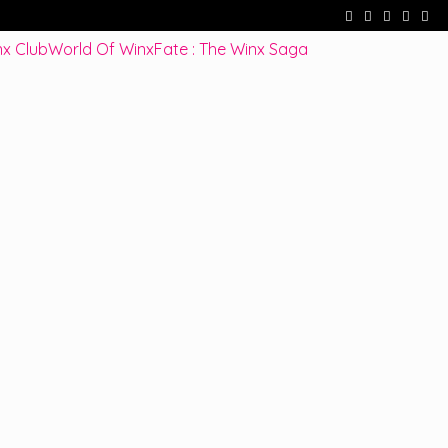
cenes !
Fate : The Winx Saga – De nouveaux extraits et une date po
x Club
World Of Winx
Fate : The Winx Saga