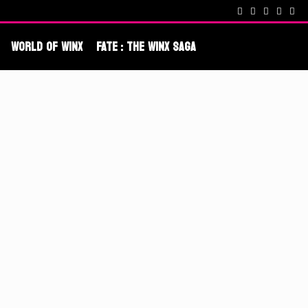
cenes !
Fate : The Winx Saga – De nouveaux extraits et une date po
World Of Winx
Fate : The Winx Saga