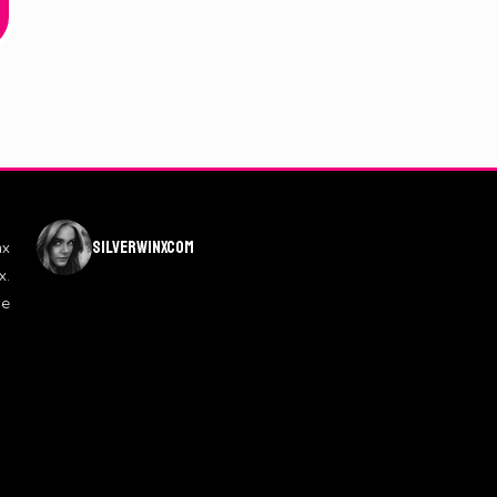
silverwinxcom
nx
x.
de