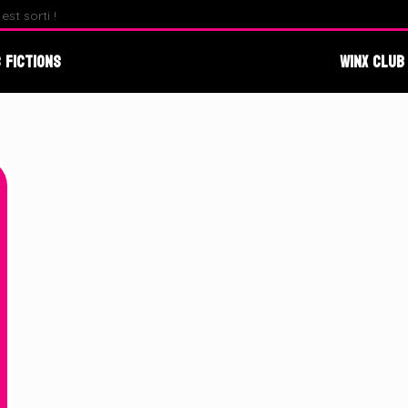
st sorti !
Fate : The Winx Saga – Analyse du Premier Behind The S
 Fictions
Winx Club