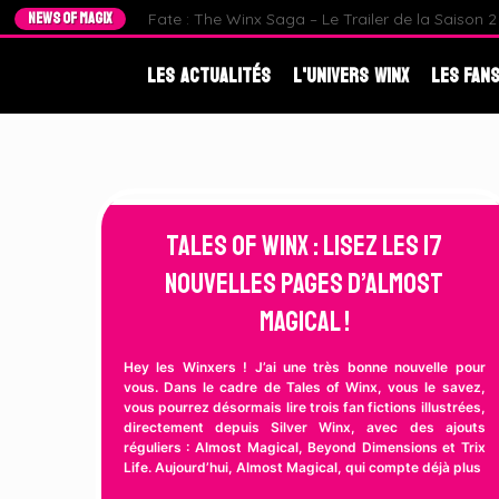
NEWS OF MAGIX
Fate : The Winx Saga – Le Trailer de la Saison 2 e
Les Actualités
L'Univers Winx
Les Fans
Tales of Winx : Lisez les 17
Nouvelles Pages d’Almost
Magical !
Hey les Winxers ! J’ai une très bonne nouvelle pour
vous. Dans le cadre de Tales of Winx, vous le savez,
vous pourrez désormais lire trois fan fictions illustrées,
directement depuis Silver Winx, avec des ajouts
réguliers : Almost Magical, Beyond Dimensions et Trix
Life. Aujourd’hui, Almost Magical, qui compte déjà plus