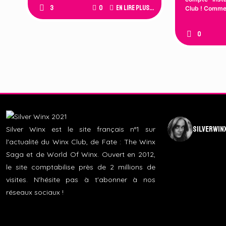
3
0
En lire plus...
Club ! Comme
0
silverwin
Silver Winx est le site français n°1 sur
l'actualité du Winx Club, de Fate : The Winx
Saga et de World Of Winx. Ouvert en 2012,
le site comptabilise près de 2 millions de
visites. N'hésite pas à t'abonner à nos
réseaux sociaux !