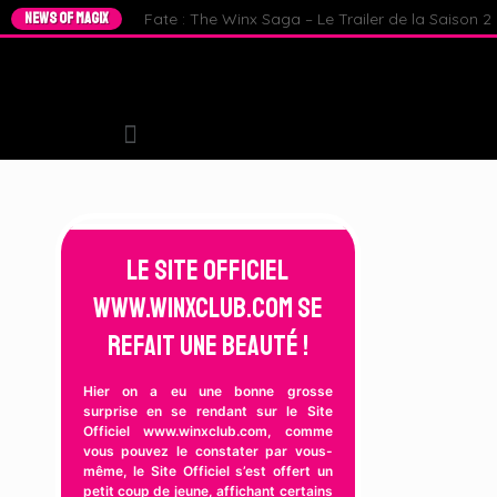
NEWS OF MAGIX
Fate : The Winx Saga – Le Trailer de la Saison 2 e
Le Site Officiel
www.winxclub.com se
refait une beauté !
Hier on a eu une bonne grosse
surprise en se rendant sur le Site
Officiel www.winxclub.com, comme
vous pouvez le constater par vous-
même, le Site Officiel s’est offert un
petit coup de jeune, affichant certains