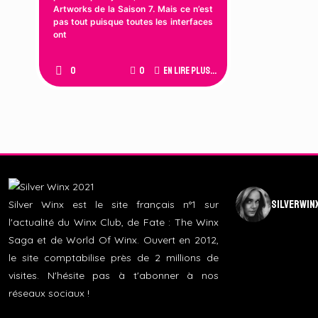
Artworks de la Saison 7. Mais ce n’est
pas tout puisque toutes les interfaces
ont
0
0
En lire plus...
silverwin
Silver Winx est le site français n°1 sur
l'actualité du Winx Club, de Fate : The Winx
Saga et de World Of Winx. Ouvert en 2012,
le site comptabilise près de 2 millions de
visites. N'hésite pas à t'abonner à nos
réseaux sociaux !