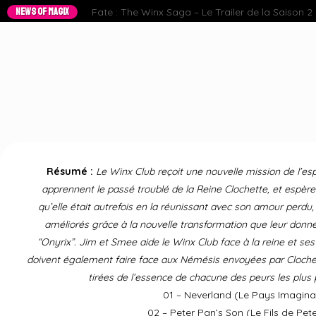
NEWS OF MAGIX
Fate : The Winx Saga – Le Trailer de la Saison 2 e
Résumé :
Le Winx Club reçoit une nouvelle mission de l’es
apprennent le passé troublé de la Reine Clochette, et espère 
qu’elle était autrefois en la réunissant avec son amour perdu
améliorés grâce à la nouvelle transformation que leur donne
“Onyrix”. Jim et Smee aide le Winx Club face à la reine et se
doivent également faire face aux Némésis envoyées par Clochet
tirées de l’essence de chacune des peurs les plus
01 – Neverland (Le Pays Imagina
02 – Peter Pan’s Son (Le Fils de Pet