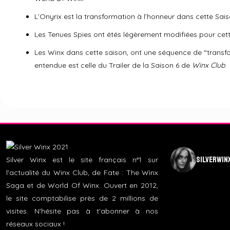
L’Onyrix est la transformation à l’honneur dans cette Sais
Les Tenues Spies ont étés légèrement modifiées pour cett
Les Winx dans cette saison, ont une séquence de “transfo
entendue est celle du Trailer de la Saison 6 de
Winx Club
.
silverwin
Silver Winx est le site français n°1 sur
l'actualité du Winx Club, de Fate : The Winx
Saga et de World Of Winx. Ouvert en 2012,
le site comptabilise près de 2 millions de
visites. N'hésite pas à t'abonner à nos
réseaux sociaux !