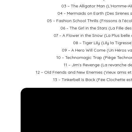
03 – The Alligator Man (L’Homme-Al
04 – Mermaids on Earth (Des Sirènes s
05 – Fashion School Thrills (Frissons à l’écol
06 – The Girl in the Stars (La Fille de
07 – A Flower in the Snow (La Plus belle 
08 – Tiger Lily (Lily la Tigresse
09 – A Hero Will Come (Un Héros va
10 – Technomagic Trap (Piège Techn
11 – Jim’s Revenge (La revanche d
12 – Old Friends and New Enemies (Vieux amis e
13 – Tinkerbell Is Back (Fée Clochette es