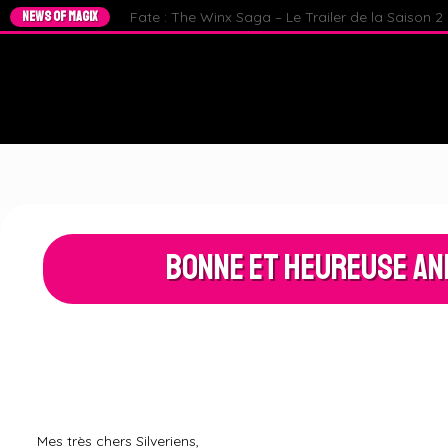
NEWS OF MAGIX
Fate : The Winx Saga – Le Trailer de la Saison 2 e
Bonne et Heureuse Ann
Mes très chers Silveriens,