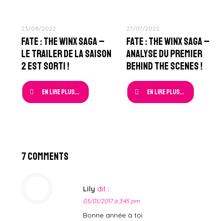
23/08/2022
27/07/2022
Fate : The Winx Saga –
Fate : The Winx Saga –
Le Trailer de la Saison
Analyse du Premier
2 est sorti !
Behind The Scenes !
En lire plus...
En lire plus...
7 Comments
Lily
dit :
03/01/2017 à 3:45 pm
Bonne année à toi