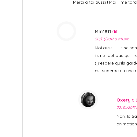
Merci à toi aussi ! Moi il me tar
Mm1911
dit :
20/01/2017 à 9:11 pm
Moi aussi … ils se s
ils ne faut pas qu’il 
( j’espère qu’ils gar
est superbe ou une a
Oxery
dit
22/01/2017 
Non, la S
animation 