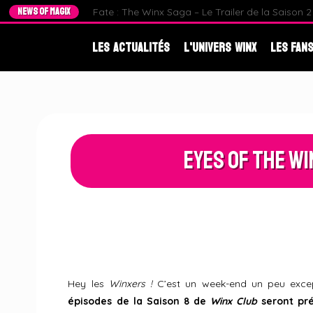
NEWS OF MAGIX
Fate : The Winx Saga – Le Trailer de la Saison 2 e
Les Actualités
L'Univers Winx
Les Fans
Eyes of the Win
Hey les
Winxers !
C’est un week-end un peu exce
épisodes de la Saison 8 de
Winx Club
seront pr