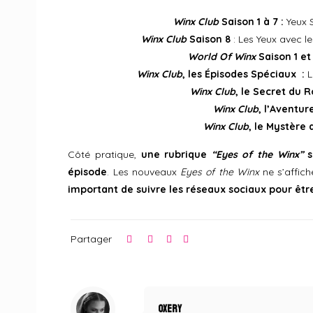
Winx Club
Saison 1 à 7 :
Yeux S
Winx Club
Saison 8
: Les Yeux avec l
World Of Winx
Saison 1 et
Winx Club
, les Épisodes Spéciaux :
L
Winx Club
, le Secret du 
Winx Club
, l’Aventu
Winx Club
, le Mystère
Côté pratique,
une rubrique
“Eyes of the Winx”
s
épisode
. Les nouveaux
Eyes of the Winx
ne s’affic
important de suivre les réseaux sociaux pour êtr
Partager
Oxery