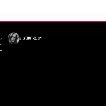
silverwinxcom
nx
x.
de