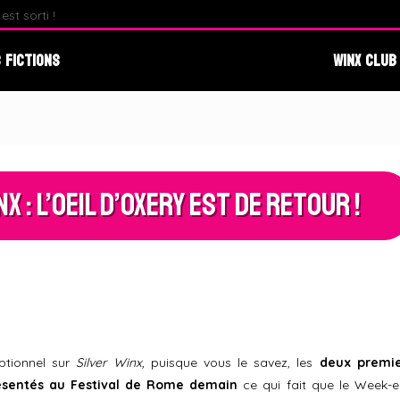
st sorti !
Fate : The Winx Saga – Analyse du Premier Behind The S
 Fictions
Winx Club
x : L’Oeil d’Oxery est de Retour !
ptionnel sur
Silver Winx,
puisque vous le savez, les
deux premie
ésentés au Festival de Rome demain
ce qui fait que le Week-