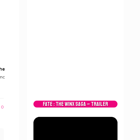
he
onc
Fate : The Winx Saga – Trailer
0