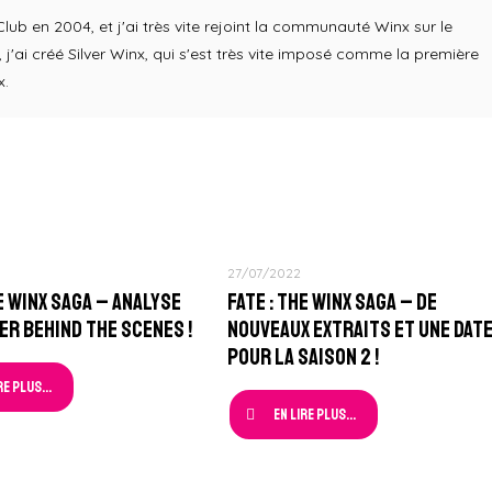
b en 2004, et j'ai très vite rejoint la communauté Winx sur le
j'ai créé Silver Winx, qui s'est très vite imposé comme la première
x.
27/07/2022
he Winx Saga – Analyse
Fate : The Winx Saga – De
er Behind The Scenes !
nouveaux extraits et une dat
pour la Saison 2 !
re plus...
En lire plus...