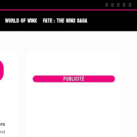
cenes !
Fate : The Winx Saga – De nouveaux extraits et une date po
World Of Winx
Fate : The Winx Saga
Publicité
rs
end