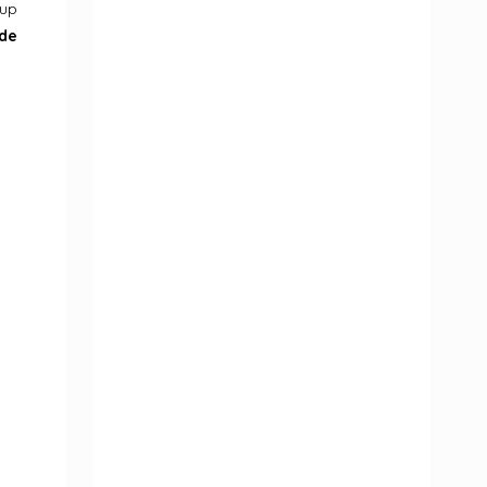
oup
 de