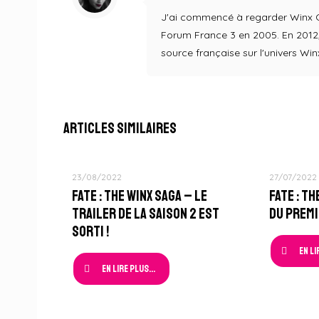
J'ai commencé à regarder Winx Clu
Forum France 3 en 2005. En 2012, 
source française sur l'univers Win
Articles similaires
23/08/2022
27/07/2022
Fate : The Winx Saga – Le
Fate : T
Trailer de la Saison 2 est
du Premi
sorti !
En li
En lire plus...