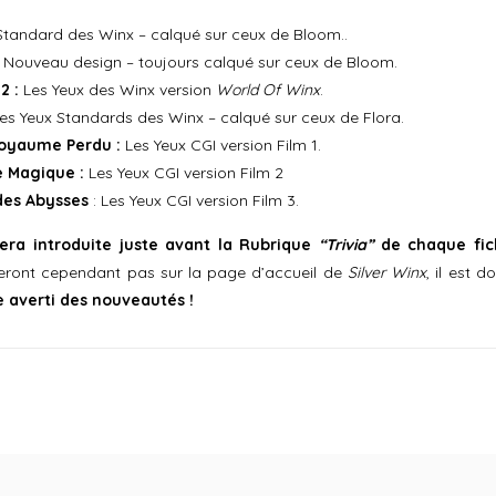
tandard des Winx – calqué sur ceux de Bloom..
e Nouveau design – toujours calqué sur ceux de Bloom.
 2 :
Les Yeux des Winx version
World Of Winx
.
es Yeux Standards des Winx – calqué sur ceux de Flora.
Royaume Perdu :
Les Yeux CGI version Film 1.
re Magique :
Les Yeux CGI version Film 2
 des Abysses
: Les Yeux CGI version Film 3.
era introduite juste avant la Rubrique
“Trivia”
de chaque fic
heront cependant pas sur la page d’accueil de
Silver Winx
, il est d
e averti des nouveautés !