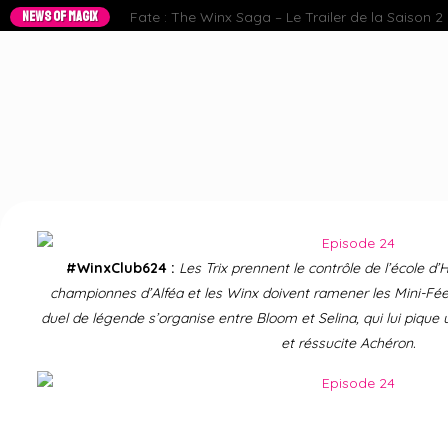
NEWS OF MAGIX
Fate : The Winx Saga – Le Trailer de la Saison 2 e
#WinxClub624 :
Les Trix prennent le contrôle de l’école d’
championnes d’Alféa et les Winx doivent ramener les Mini-Fées 
duel de légende s’organise entre Bloom et Selina, qui lui piqu
et réssucite Achéron.