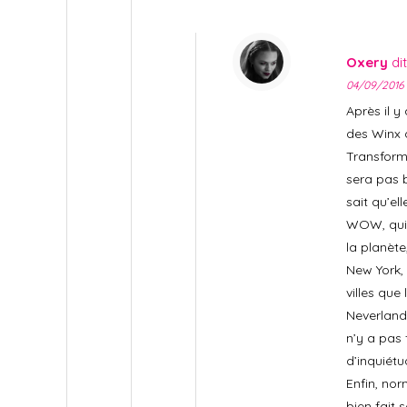
Oxery
dit
04/09/2016 
Après il y 
des Winx 
Transform
sera pas 
sait qu’el
WOW, qui 
la planète
New York, 
villes que
Neverland 
n’y a pas
d’inquiétu
Enfin, no
bien fait s