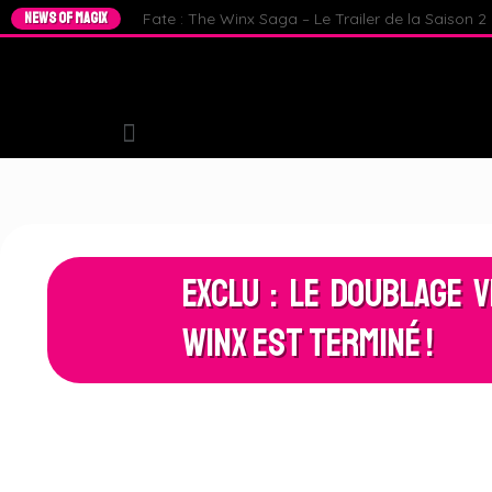
NEWS OF MAGIX
Fate : The Winx Saga – Le Trailer de la Saison 2 e
Exclu : Le Doublage 
Winx est terminé !