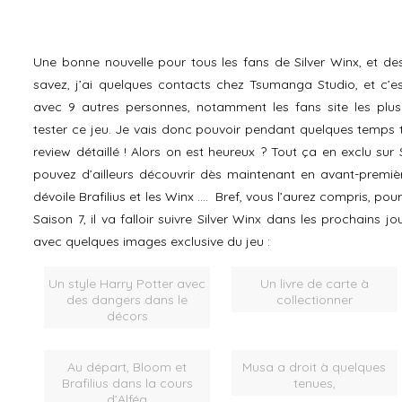
Une bonne nouvelle pour tous les fans de Silver Winx, et de
savez, j’ai quelques contacts chez Tsumanga Studio, et c’est
avec 9 autres personnes, notamment les fans site les plus
tester ce jeu. Je vais donc pouvoir pendant quelques temps te
review détaillé ! Alors on est heureux ? Tout ça en exclu su
pouvez d’ailleurs découvrir dès maintenant en avant-premièr
dévoile Brafilius et les Winx …. Bref, vous l’aurez compris, pour 
Saison 7, il va falloir suivre Silver Winx dans les prochains jo
avec quelques images exclusive du jeu :
Un style Harry Potter avec
Un livre de carte à
des dangers dans le
collectionner
décors
Au départ, Bloom et
Musa a droit à quelques
Brafilius dans la cours
tenues,
d’Alféa