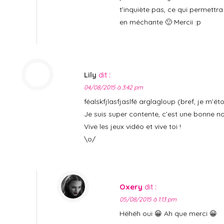
t’inquiète pas, ce qui permettra
en méchante 🙂 Mercii :p
Lily
dit :
04/08/2015 à 3:42 pm
féalskfjlasfjaslfé arglagloup (bref, je m’ét
Je suis super contente, c’est une bonne no
Vive les jeux vidéo et vive toi !
\o/
Oxery
dit :
05/08/2015 à 1:13 pm
Héhéh oui 😀 Ah que merci 😀