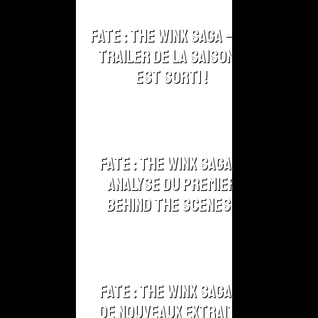
Fate : The Winx Saga – Le
Trailer de la Saison 2
est sorti !
Fate : The Winx Saga –
Analyse du Premier
Behind The Scenes !
Fate : The Winx Saga –
De nouveaux extraits