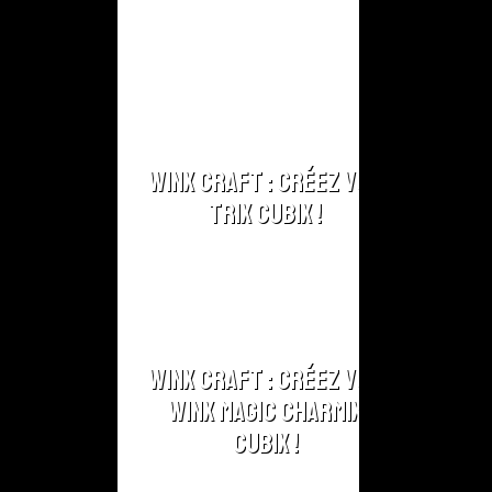
Winx Craft : Créez vos
Trix Cubix !
Winx Craft : Créez vos
Winx Magic Charmix
Cubix !