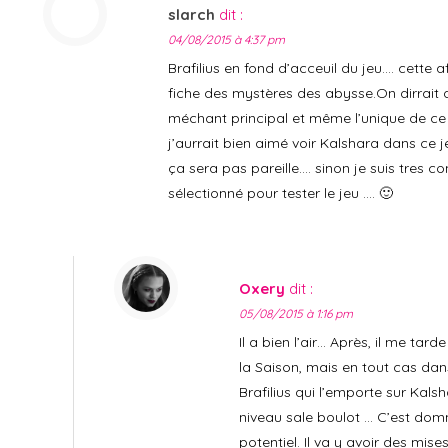
slarch
dit :
04/08/2015 à 4:37 pm
Brafilius en fond d’acceuil du jeu…. cette a
fiche des mystères des abysse.On dirrait que
méchant principal et même l’unique de c
j’aurrait bien aimé voir Kalshara dans ce j
ça sera pas pareille…. sinon je suis tres co
sélectionné pour tester le jeu …. 🙂
Oxery
dit :
05/08/2015 à 1:16 pm
Il a bien l’air… Après, il me tar
la Saison, mais en tout cas dans
Brafilius qui l’emporte sur Kals
niveau sale boulot … C’est dom
potentiel. Il va y avoir des mise