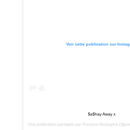
Voir cette publication sur Insta
$a$hay Away x
Une publication partagée par
Precious Mustapha
(@pre