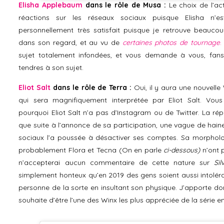
Elisha Applebaum
dans le rôle de Musa :
Le choix de l’ac
réactions sur les réseaux sociaux puisque Elisha n’es
personnellement très satisfait puisque je retrouve beauc
dans son regard, et au vu de
certaines photos de tournage
.
sujet totalement infondées, et vous demande à vous, fans 
tendres à son sujet.
Eliot Salt
dans le rôle de Terra :
Oui, il y aura une nouvell
qui sera magnifiquement interprétée par Eliot Salt. Vo
pourquoi Eliot Salt n’a pas d’Instagram ou de Twitter. La r
que suite à l’annonce de sa participation, une vague de hain
sociaux l’a poussée à désactiver ses comptes. Sa morphologi
probablement Flora et Tecna (On en parle
ci-dessous)
n’ont p
n’accepterai aucun commentaire de cette nature sur
Si
simplement honteux qu’en 2019 des gens soient aussi intoléran
personne de la sorte en insultant son physique. J’apporte don
souhaite d’être l’une des Winx les plus appréciée de la série en