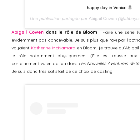
happy day in Venice 🌞
Une publication partagée par
Abigail Cowen
(@abbeyco
Abigail Cowen
dans le rôle de Bloom :
Faire une série
W
évidemment pas concevable. Je suis plus que ravi par l’actric
voyaient
Katherine McNamara
en Bloom, je trouve qu’Abiga
le rôle notamment physiquement (Elle est rousse aux y
certainement vu en action dans
Les Nouvelles Aventures de S
Je suis donc très satisfait de ce choix de casting.