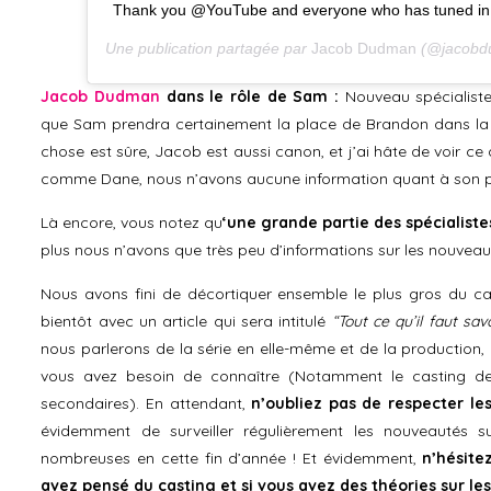
Thank you @YouTube and everyone who has tuned in to
Une publication partagée par
Jacob Dudman
(@jacobd
Jacob Dudman
dans le rôle de Sam :
Nouveau spécialiste
que Sam prendra certainement la place de Brandon dans la sé
chose est sûre, Jacob est aussi canon, et j’ai hâte de voir ce 
comme Dane, nous n’avons aucune information quant à son 
Là encore, vous notez qu
‘une grande partie des spécialist
plus nous n’avons que très peu d’informations sur les nouvea
Nous avons fini de décortiquer ensemble le plus gros du cas
bientôt avec un article qui sera intitulé
“Tout ce qu’il faut sa
nous parlerons de la série en elle-même et de la production, 
vous avez besoin de connaître (Notamment le casting d
secondaires). En attendant,
n’oubliez pas de respecter le
évidemment de surveiller régulièrement les nouveautés 
nombreuses en cette fin d’année ! Et évidemment,
n’hésite
avez pensé du casting et si vous avez des théories sur 