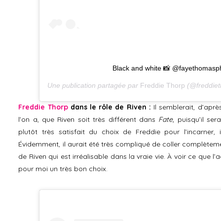
Black and white 📸 @fayethomasp
Une publication partagée par
Freddie Thorp
(@freddiet
Freddie Thorp
dans le rôle de Riven :
Il semblerait, d’apr
l’on a, que Riven soit très différent dans
Fate,
puisqu’il ser
plutôt très satisfait du choix de Freddie pour l’incarner, 
Évidemment, il aurait été très compliqué de coller complètemen
de Riven qui est irréalisable dans la vraie vie. À voir ce que l
pour moi un très bon choix.