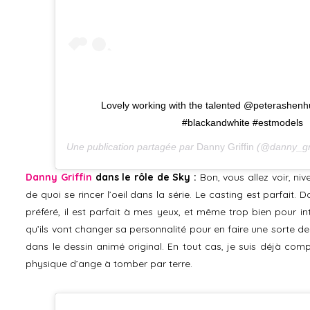
Lovely working with the talented @peterashenhu
#blackandwhite #estmodels
Une publication partagée par
Danny Griffin
(@danny_gri
Danny Griffin
dans le rôle de Sky :
Bon, vous allez voir, ni
de quoi se rincer l’oeil dans la série. Le casting est parfait
préféré, il est parfait à mes yeux, et même trop bien pour in
qu’ils vont changer sa personnalité pour en faire une sorte d
dans le dessin animé original. En tout cas, je suis déjà com
physique d’ange à tomber par terre.