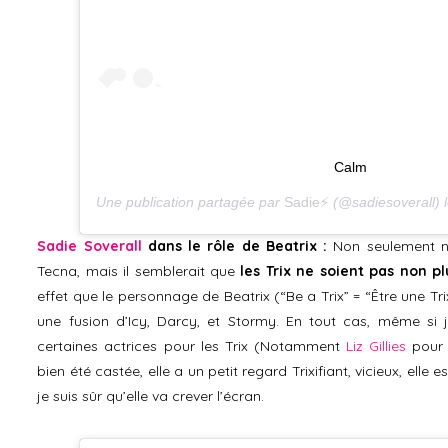
Calm
Une publication partagée par
Sadie⚡️
(@sadiesoverall) 
Sadie Soverall
dans le rôle de Beatrix :
Non seulement n
Tecna, mais il semblerait que
les Trix ne soient pas non pl
effet que le personnage de Beatrix (“Be a Trix” = “Être une Tri
une fusion d’Icy, Darcy, et Stormy. En tout cas, même si j
certaines actrices pour les Trix (Notamment
Liz Gillies
pour I
bien été castée, elle a un petit regard Trixifiant, vicieux, elle
je suis sûr qu’elle va crever l’écran.