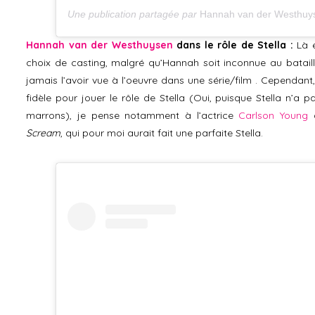
Une publication partagée par
Hannah van der Westhuy
Hannah van der Westhuysen
dans le rôle de Stella :
Là e
choix de casting, malgré qu’Hannah soit inconnue au batail
jamais l’avoir vue à l’oeuvre dans une série/film . Cependant
fidèle pour jouer le rôle de Stella (Oui, puisque Stella n’a 
marrons), je pense notamment à l’actrice
Carlson Young
q
Scream
, qui pour moi aurait fait une parfaite Stella.