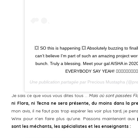
💥 SO this is happening 💥 Absolutely buzzing to finall
can’t believe I’m part of such an amazing project wor
bunch. Truly a blessing. Meet your gal AISHA in 202
EVERYBODY SAY YEAH! 🧚🏾‍♀️🧚🏽‍♀️🧚🏼‍♀️🧚🏻
Une publication partagée par
Precious Mustapha
(@pre
Je sais ce que vous vous dites tous …
Mais où sont passées Fl
ni Flora, ni Tecna ne sera présente, du moins dans la pr
mon avis, il ne faut pas trop espérer les voir plus tard, je p
Winx pour n’en faire plus qu’une. Passons maintenant aux
sont les méchants, les spécialistes et les enseignants :