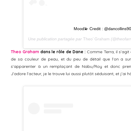
Mood💫 Credit : @dancollins9
Une publication partagée par
Theo’ Graham
(@theofarr
Theo Graham
dans le rôle de Dane :
Comme Terra, il s’agit
de sa couleur de peau, et du peu de détail que l’on a sur 
s’apparenter à un remplaçant de Nabu/Roy et donc pren
J’adore l’acteur, je le trouve lui aussi plutôt séduisant, et j’ai 