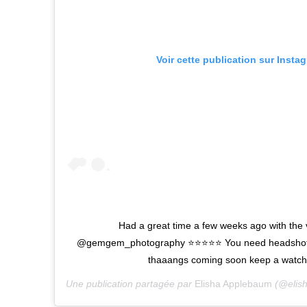
Voir cette publication sur Insta
Had a great time a few weeks ago with the 
@gemgem_photography ⭐️⭐️⭐️⭐️⭐️ You need headshots
thaaangs coming soon keep a watch 
Une publication partagée par
Elisha Applebaum
(@elis