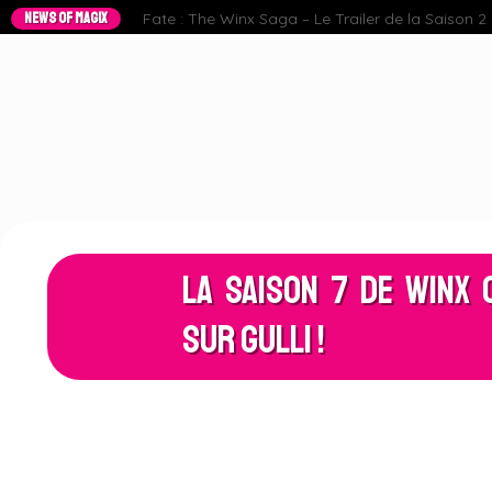
NEWS OF MAGIX
Fate : The Winx Saga – Le Trailer de la Saison 2 e
La Saison 7 de Winx
sur Gulli !