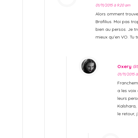
01/11/2015 à 9:20 am
Alors omment trouve 
Brafilius. Moi pas tro
bien au persos. Je t
mieux qu’en VO. Tu t
Oxery
dit
01/11/2015 à
Francheme
a les voix
leurs pers
Kalshara, 
le retour, 