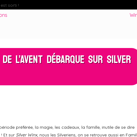
st sorti !
Fate : The Winx Saga – Analyse du Premier Behind The S
ions
Win
 de l’Avent débarque sur Silver
iode préférée, la magie, les cadeaux, la famille, inutile de se dire
 ! Et sur
Silver Winx
, nous les Silveriens, on se retrouve aussi en Famil