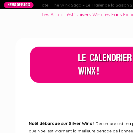
NEWS OF MAGIX
Fate : The Winx Saga – Le Trailer de la Saison 2 e
Les Actualités
L'Univers Winx
Les Fans Fict
Le Calendrier
Winx !
Noël débarque sur Silver Winx !
Décembre est ma pér
que Noël est vraiment la meilleure période de l’année