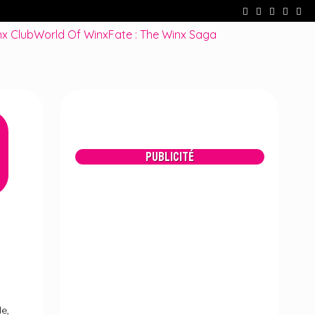
cenes !
Fate : The Winx Saga – De nouveaux extraits et une date po
x Club
World Of Winx
Fate : The Winx Saga
Publicité
le,