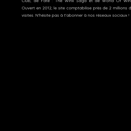
Club, de Fate : The Winx Saga et de World Of Win
Ouvert en 2012, le site comptabilise près de 2 millions 
visites. N'hésite pas à t'abonner à nos réseaux sociaux !