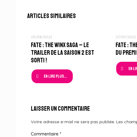
Articles similaires
23/08/2022
27/07/2022
Fate : The Winx Saga – Le
Fate : T
Trailer de la Saison 2 est
du Premi
sorti !
En li
En lire plus...
Laisser un commentaire
Votre adresse e-mail ne sera pas publiée.
Les champ
Commentaire
*