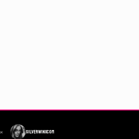
silverwinxcom
nx