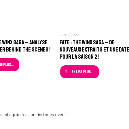
27/07/2022
he Winx Saga – Analyse
Fate : The Winx Saga – De
er Behind The Scenes !
nouveaux extraits et une dat
pour la Saison 2 !
re plus...
En lire plus...
s obligatoires sont indiqués avec
*