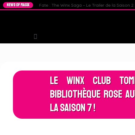
NEWS OF MAGIX
Fate : The Winx Saga – Le Trailer de la Saison 2 e
Le Winx Club To
Bibliothèque Rose a
la Saison 7 !