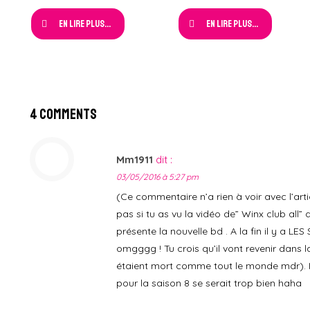
En lire plus...
En lire plus...
4 Comments
Mm1911
dit :
03/05/2016 à 5:27 pm
(Ce commentaire n’a rien à voir avec l’arti
pas si tu as vu la vidéo de” Winx club all” q
présente la nouvelle bd . A la fin il y a
omgggg ! Tu crois qu’il vont revenir dans la 
étaient mort comme tout le monde mdr). Il p
pour la saison 8 se serait trop bien haha