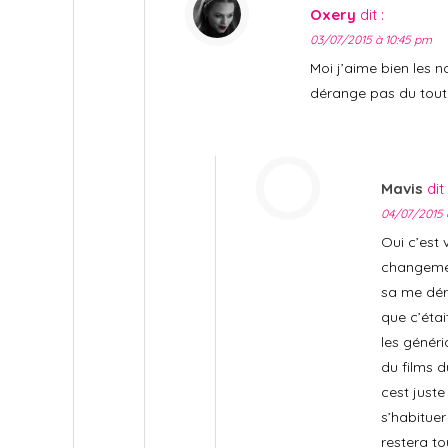
Oxery
dit :
03/07/2015 à 10:45 pm
Moi j’aime bien les n
dérange pas du tout
Mavis
dit 
04/07/2015 
Oui c’est 
changemen
sa me déra
que c’étai
les génér
du films 
cest juste
s’habituer
restera to