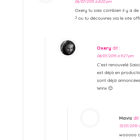
06/07/2015 à 8:20 pm
Oxery tu sais combien il y a de 
? ou tu découvres via le site offi
Oxery
dit :
08/07/2015 à 9:27 pm
C’est renouvelé Sais
est déjà en producti
sont déjà annoncées
Winx 🙂
Mavis
dit 
13/07/2015 
wooooo c’