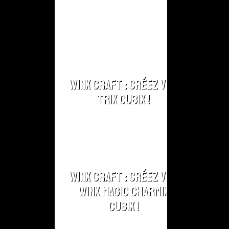
Winx Craft : Créez vos
Trix Cubix !
Winx Craft : Créez vos
Winx Magic Charmix
Cubix !