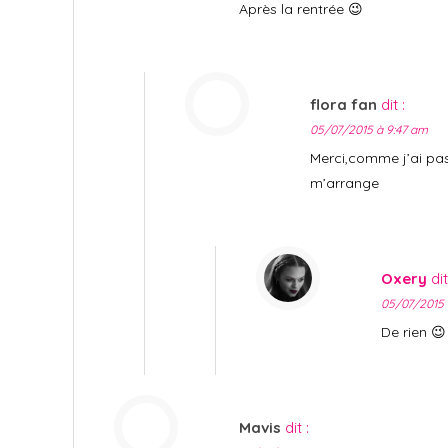
Après la rentrée 😉
flora fan
dit :
05/07/2015 à 9:47 am
Merci,comme j’ai pas
m’arrange
Oxery
dit
05/07/2015 
De rien 😉
Mavis
dit :