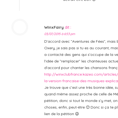
WinxFairy
dit :
03/07/2015 à 6:53 pm
D’accord avec ”Aventures de Fées”, mais b
Oxery, je sais pas si tu es au courant, m
a contacté des gens qui s’occupe de la ver
l’idée de ”remplacer” les chanteuses actuel
d’accord pour chanter les chansons françai
http://winxclubfrance.kazeo.com/articles/
la-version-francaise-des-musiques-explic
Je trouve que c’est une très bonne idée, s
quand même assez proche de celle de Méry
pétition, donc si tout le monde s’y met, on
choses, enfin, peut-être 🙂 Donc si ça te pl
lien de la pétition 😉