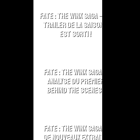
Fate : The Winx Saga – Le
Trailer de la Saison 2
est sorti !
Fate : The Winx Saga –
Analyse du Premier
Behind The Scenes !
Fate : The Winx Saga –
De nouveaux extraits