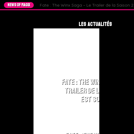
NEWS OF MAGIX
Fate : The Winx Saga – Le Trailer de la Saison 2 e
Les Actualités
Les
Actualités
Winx
Club
Les
Fate : The Winx Saga – Le
Actualités
Trailer de la Saison 2
Fate :
The Winx
est sorti !
Saga
Les
Actualités
World Of