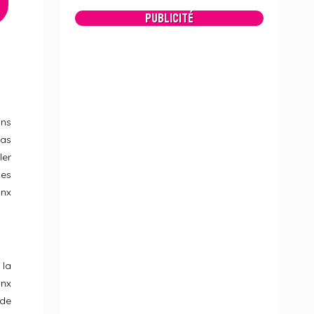
Publicité
ans
pas
ler
les
inx
 la
inx
 de