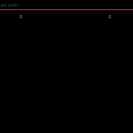
st sorti !
Fate : The Winx Saga – Analyse du Premier Behind The S