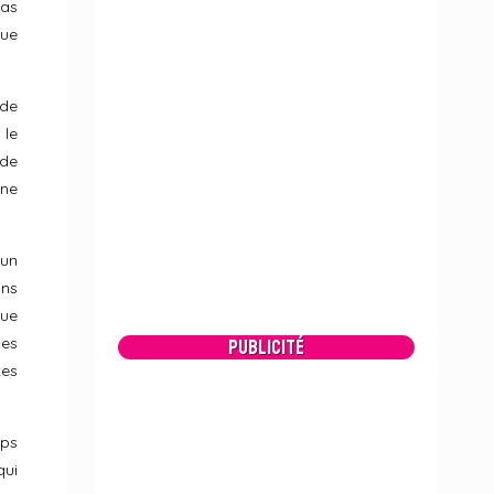
pas
que
 de
 le
 de
ine
 un
ins
que
des
Publicité
tes
mps
qui