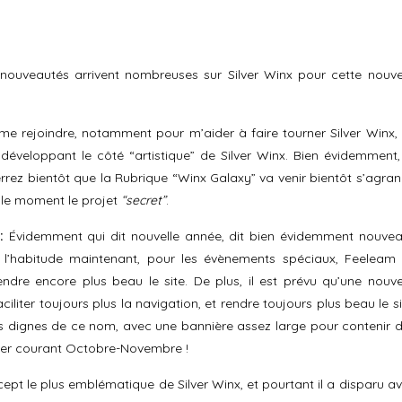
 nouveautés arrivent nombreuses sur Silver Winx pour cette nouve
e rejoindre, notamment pour m’aider à faire tourner Silver Winx,
veloppant le côté “artistique” de Silver Winx. Bien évidemment,
ez bientôt que la Rubrique “Winx Galaxy” va venir bientôt s’agran
r le moment le projet
“secret”
.
:
Évidemment qui dit nouvelle année, dit bien évidemment nouve
l’habitude maintenant, pour les évènements spéciaux, Feeleam
dre encore plus beau le site. De plus, il est prévu qu’une nouve
ciliter toujours plus la navigation, et rendre toujours plus beau le si
gns dignes de ce nom, avec une bannière assez large pour contenir 
river courant Octobre-Novembre !
cept le plus emblématique de Silver Winx, et pourtant il a disparu a