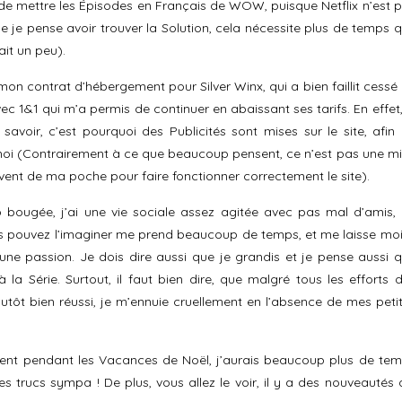
i de mettre les Épisodes en Français de WOW, puisque Netflix n’est 
ue je pense avoir trouver la Solution, cela nécessite plus de temps 
ait un peu).
mon contrat d’hébergement pour Silver Winx, qui a bien faillit cessé
 1&1 qui m’a permis de continuer en abaissant ses tarifs. En effet,
savoir, c’est pourquoi des Publicités sont mises sur le site, afin
 moi (Contrairement à ce que beaucoup pensent, ce n’est pas une m
ouvent de ma poche pour faire fonctionner correctement le site).
bougée, j’ai une vie sociale assez agitée avec pas mal d’amis,
us pouvez l’imaginer me prend beaucoup de temps, et me laisse mo
ne passion. Je dois dire aussi que je grandis et je pense aussi 
a Série. Surtout, il faut bien dire, que malgré tous les efforts 
utôt bien réussi, je m’ennuie cruellement en l’absence de mes peti
nt pendant les Vacances de Noël, j’aurais beaucoup plus de te
 trucs sympa ! De plus, vous allez le voir, il y a des nouveautés 