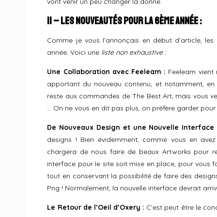
vont venir un peu changer la donne.
II – Les Nouveautés pour la 6ème Année :
Comme je vous l’annonçais en début d’article, les
année. Voici une
liste non exhaustive :
Une Collaboration avec Feeleam :
Feeleam vient m
apportant du nouveau contenu, et notamment, en dé
reste aux commandes de The Best Art, mais vous verr
… On ne vous en dit pas plus, on préfère garder pou
De Nouveaux Design et une Nouvelle Interface 
designs ! Bien évidemment, comme vous en avez 
chargera de nous faire de beaux Artworks pour ren
interface pour le site soit mise en place, pour vous fa
tout en conservant la possibilité de faire des desi
Png ! Normalement, la nouvelle interface devrait ar
Le Retour de l’Oeil d’Oxery :
C’est peut être le con