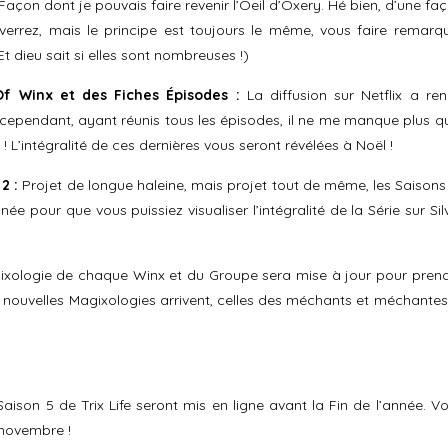
 Façon dont je pouvais faire revenir l’Oeil d’Oxery. Hé bien, d’une fa
 verrez, mais le principe est toujours le même, vous faire remarq
t dieu sait si elles sont nombreuses !)
f Winx et des Fiches Épisodes :
La diffusion sur Netflix a re
 cependant, ayant réunis tous les épisodes, il ne me manque plus q
 ! L’intégralité de ces dernières vous seront révélées à Noël !
2 :
Projet de longue haleine, mais projet tout de même, les Saisons
ée pour que vous puissiez visualiser l’intégralité de la Série sur Sil
xologie de chaque Winx et du Groupe sera mise à jour pour pren
 nouvelles Magixologies arrivent, celles des méchants et méchantes
aison 5 de Trix Life seront mis en ligne avant la Fin de l’année. V
n novembre !