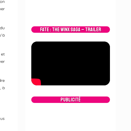
çon
uer
ndu
Fate : The Winx Saga – Trailer
u’à
 et
ver
dre
, à
Publicité
ous