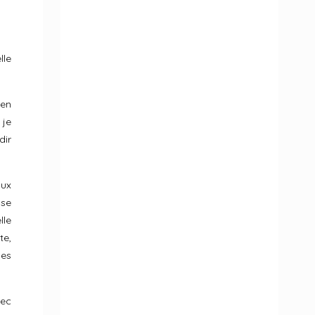
lle
 en
 je
dir
aux
 se
lle
te,
des
vec