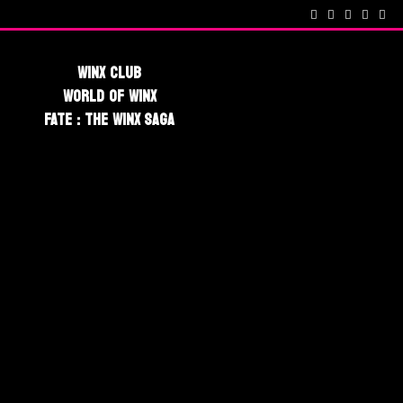
cenes !
Fate : The Winx Saga – De nouveaux extraits et une date po
Winx Club
World Of Winx
Fate : The Winx Saga