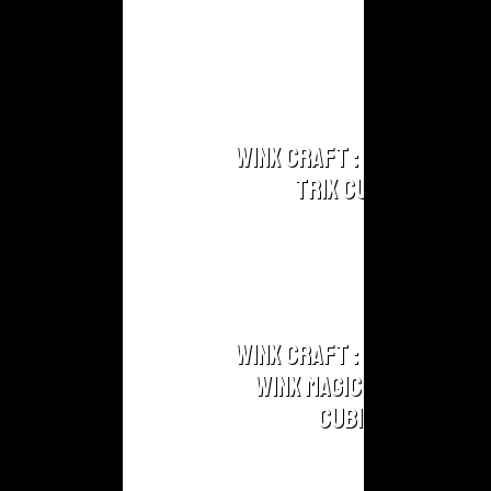
premier extrait de la
Saison 2 !
Winx
Craft
Winx
Is
Winx Craft : Créez vos
Wings
Trix Cubix !
Winx By
Feeleam
Winx Craft : Créez vos
Winx Magic Charmix
Cubix !