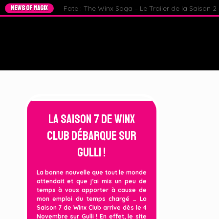
NEWS OF MAGIX
Fate : The Winx Saga – Le Trailer de la Saison 2 e
La Saison 7 de Winx
Club débarque sur
Gulli !
La bonne nouvelle que tout le monde
attendait et que j’ai mis un peu de
temps à vous apporter à cause de
mon emploi du temps chargé … La
Saison 7 de Winx Club arrive dès le 4
Novembre sur Gulli ! En effet, le site