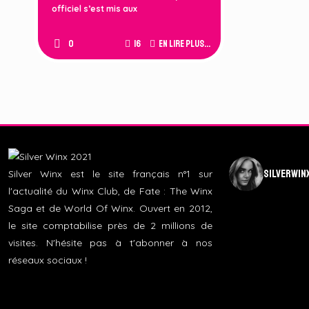
officiel s’est mis aux
0
16
En lire plus...
silverwin
Silver Winx est le site français n°1 sur
l'actualité du Winx Club, de Fate : The Winx
Saga et de World Of Winx. Ouvert en 2012,
le site comptabilise près de 2 millions de
visites. N'hésite pas à t'abonner à nos
réseaux sociaux !