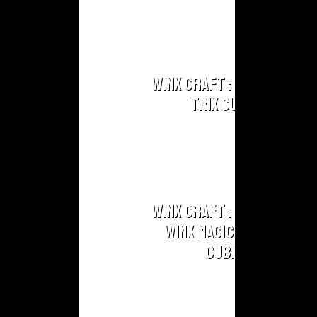
Saison 2 !
Winx
Craft
Winx
Is
Winx Craft : Créez vos
Wings
Trix Cubix !
Winx By
Feeleam
Winx Craft : Créez vos
Winx Magic Charmix
Cubix !