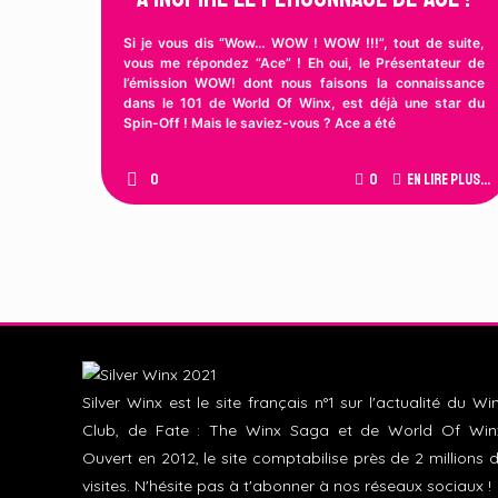
Si je vous dis “Wow… WOW ! WOW !!!”, tout de suite,
vous me répondez “Ace” ! Eh oui, le Présentateur de
l’émission WOW! dont nous faisons la connaissance
dans le 101 de World Of Winx, est déjà une star du
Spin-Off ! Mais le saviez-vous ? Ace a été
0
0
En lire plus...
Silver Winx est le site français n°1 sur l'actualité du Wi
Club, de Fate : The Winx Saga et de World Of Win
Ouvert en 2012, le site comptabilise près de 2 millions 
visites. N'hésite pas à t'abonner à nos réseaux sociaux !