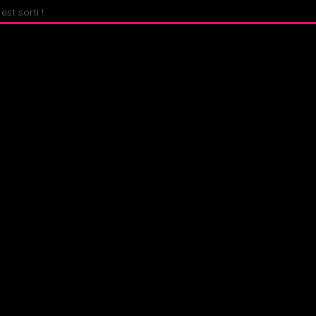
st sorti !
Fate : The Winx Saga – Analyse du Premier Behind The S