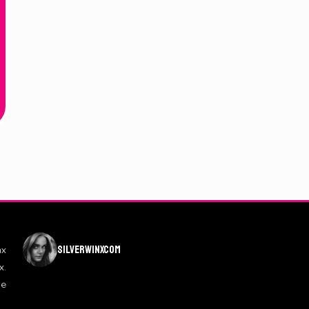
silverwinxcom
nx
x.
de