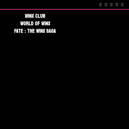
cenes !
Fate : The Winx Saga – De nouveaux extraits et une date po
Winx Club
World Of Winx
Fate : The Winx Saga