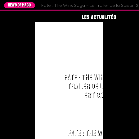
NEWS OF MAGIX
Fate : The Winx Saga – Le Trailer de la Saison 2 e
Les Actualités
Les
Actualités
Winx
Club
Les
Fate : The Winx Saga – Le
Actualités
Trailer de la Saison 2
Fate :
The Winx
est sorti !
Saga
Les
Actualités
World Of
Fate : The Winx Saga –
Winx