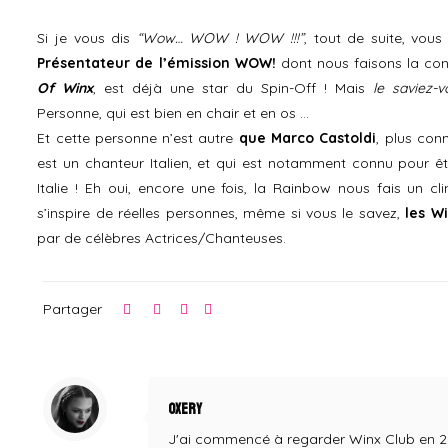
Si je vous dis
“Wow… WOW ! WOW !!!”
, tout de suite, vou
Présentateur de l’émission WOW!
dont nous faisons la co
Of Winx
, est déjà une star du Spin-Off ! Mais
le saviez-v
Personne, qui est bien en chair et en os …
Et cette personne n’est autre
que Marco Castoldi
, plus con
est un chanteur Italien, et qui est notamment connu pour ê
Italie ! Eh oui, encore une fois, la Rainbow nous fais un clin
s’inspire de réelles personnes, même si vous le savez,
les W
par de célèbres Actrices/Chanteuses.
Partager
Oxery
J'ai commencé à regarder Winx Club en 2004,