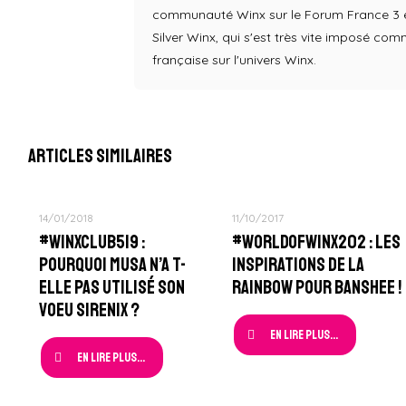
communauté Winx sur le Forum France 3 en
Silver Winx, qui s'est très vite imposé co
française sur l'univers Winx.
Articles similaires
14/01/2018
11/10/2017
#WinxClub519 :
#WorldOfWinx202 : Les
Pourquoi Musa n’a t-
Inspirations de la
elle pas utilisé son
Rainbow pour Banshee !
Voeu Sirenix ?
En lire plus...
En lire plus...