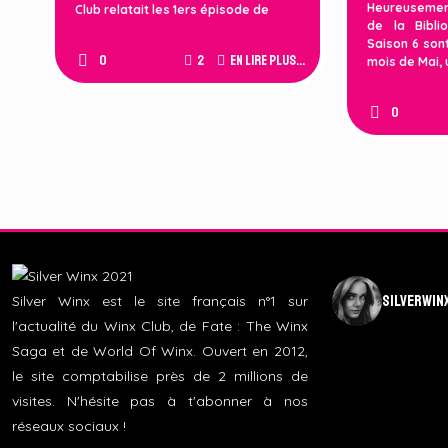
Heureusemen
Club relatait les 1ers épisode de
de la Bibli
Saison 6 sont
0
2
En lire plus...
mois de Mai,
0
silverwin
Silver Winx est le site français n°1 sur
l'actualité du Winx Club, de Fate : The Winx
Saga et de World Of Winx. Ouvert en 2012,
le site comptabilise près de 2 millions de
visites. N'hésite pas à t'abonner à nos
réseaux sociaux !