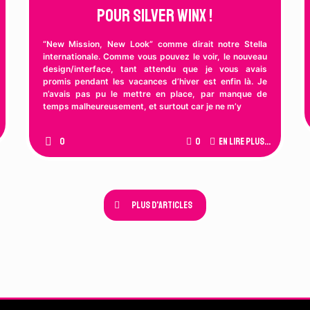
pour Silver Winx !
“New Mission, New Look” comme dirait notre Stella
internationale. Comme vous pouvez le voir, le nouveau
design/interface, tant attendu que je vous avais
promis pendant les vacances d’hiver est enfin là. Je
n’avais pas pu le mettre en place, par manque de
temps malheureusement, et surtout car je ne m’y
0
0
En lire plus...
Plus d'articles