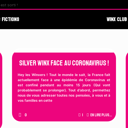
st sorti !
Fate : The Winx Saga – Analyse du Premier Behind The S
 Fictions
Winx Club
Silver Winx face au Coronavirus !
Hey les Winxers ! Tout le monde le sait, la France fait
actuellement face à une épidémie de Coronavirus et
est confiné pendant au moins 15 jours (Qui vont
probablement se prolonger). Tout d’abord, permettez
nous de vous adresser toutes nos pensées, à vous et à
vos familles en cette
0
1
En lire plus...