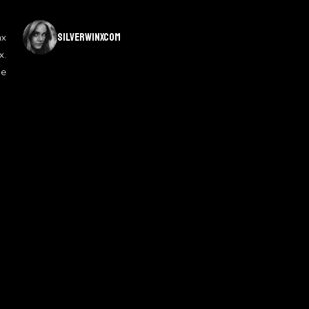
silverwinxcom
nx
x.
de