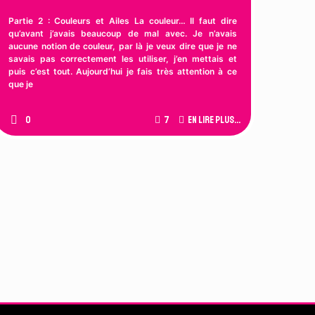
Partie 2 : Couleurs et Ailes La couleur… Il faut dire
qu’avant j’avais beaucoup de mal avec. Je n’avais
aucune notion de couleur, par là je veux dire que je ne
savais pas correctement les utiliser, j’en mettais et
puis c’est tout. Aujourd’hui je fais très attention à ce
que je
0
7
En lire plus...