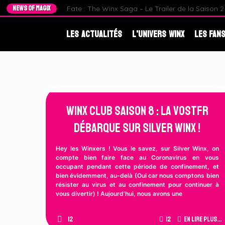
NEWS OF MAGIX
Fate : The Winx Saga – Le Trailer de la Saison 2 e
Les Actualités
L'Univers Winx
Les Fans
Winx Club Saison 8 : La VOSTFR
débarque sur Silver Winx !
Hey les Winxers ! Vous le savez, sur Silver Winx, on
compte bien faire face au Coronavirus en vous
occupant pendant cette période de confinement, et
bien évidemment, au-delà (Oui car nous comptons bien
résister au virus et au confinement pour continuer à
vous divertir) ! Aujourd’hui, nous avons une
12
12
En lire plus...