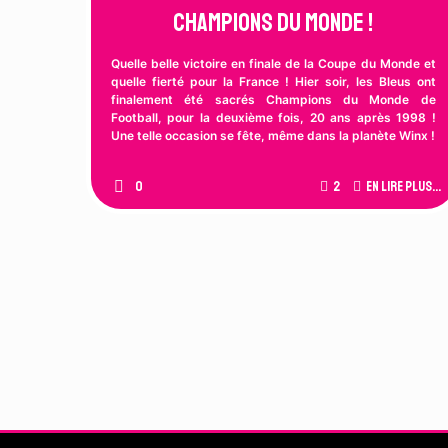
Champions du Monde !
Quelle belle victoire en finale de la Coupe du Monde et
quelle fierté pour la France ! Hier soir, les Bleus ont
finalement été sacrés Champions du Monde de
Football, pour la deuxième fois, 20 ans après 1998 !
Une telle occasion se fête, même dans la planète Winx !
0
2
En lire plus...