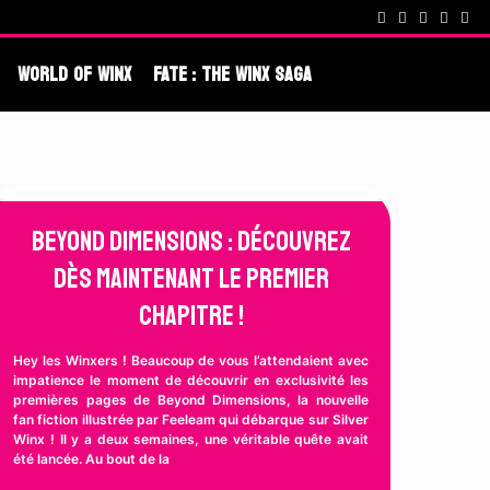
cenes !
Fate : The Winx Saga – De nouveaux extraits et une date po
World Of Winx
Fate : The Winx Saga
Beyond Dimensions : Découvrez
dès maintenant le premier
chapitre !
Hey les Winxers ! Beaucoup de vous l’attendaient avec
impatience le moment de découvrir en exclusivité les
premières pages de Beyond Dimensions, la nouvelle
fan fiction illustrée par Feeleam qui débarque sur Silver
Winx ! Il y a deux semaines, une véritable quête avait
été lancée. Au bout de la