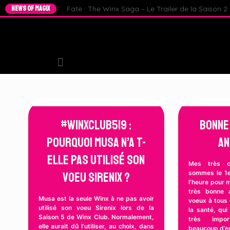
NEWS OF MAGIX
Fate : The Winx Saga – Le Trailer de la Saison 2 e
#WinxClub519 :
Bonne
Pourquoi Musa n’a t-
An
elle pas utilisé son
Mes très ch
sommes le 1er
Voeu Sirenix ?
l’heure pour 
très bonne 
Musa est la seule Winx à ne pas avoir
voeux à tous 
utilisé son voeu Sirenix lors de la
la santé, qu
Saison 5 de Winx Club. Normalement,
très impor
elle aurait dû l’utiliser, au choix, dans
beaucoup d’e