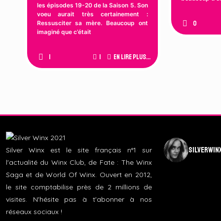
les épisodes 19-20 de la Saison 5. Son
voeu aurait très certainement :
Ressusciter sa mère. Beaucoup ont
0
imaginé que c’était
1
1
En lire plus...
silverwin
Silver Winx est le site français n°1 sur
l'actualité du Winx Club, de Fate : The Winx
Saga et de World Of Winx. Ouvert en 2012,
le site comptabilise près de 2 millions de
visites. N'hésite pas à t'abonner à nos
réseaux sociaux !