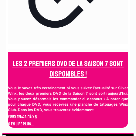
Les 2 Premiers DVD de la Saison 7 sont
disponibles !
Vous le savez très certainement si vous suivez l’actualité sur Silver
Winx, les deux premiers DVD de la Saison 7 sont sorti aujourd’hui.
Vous pouvez désormais les commander ci-dessous : A noter que
pour chaque DVD, vous recevrez une planche de tatouages Winx
Club. Dans les DVD, vous trouverez évidemment
Vous avez aimé ?
0
0
En lire plus...