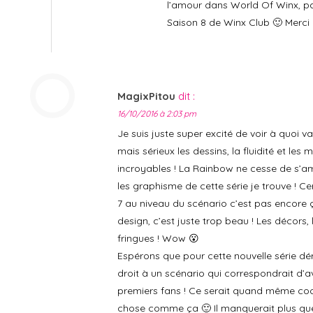
l’amour dans World Of Winx, pa
Saison 8 de Winx Club 🙂 Merc
MagixPitou
dit :
16/10/2016 à 2:03 pm
Je suis juste super excité de voir à quoi v
mais sérieux les dessins, la fluidité et le
incroyables ! La Rainbow ne cesse de s’am
les graphisme de cette série je trouve ! Ce
7 au niveau du scénario c’est pas encore 
design, c’est juste trop beau ! Les décors, 
fringues ! Wow 😮
Espérons que pour cette nouvelle série déri
droit à un scénario qui correspondrait d’
premiers fans ! Ce serait quand même coo
chose comme ça 🙂 Il manquerait plus qu