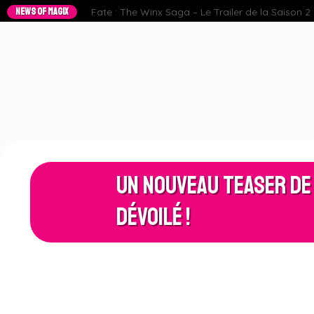
NEWS OF MAGIX
Fate : The Winx Saga – Le Trailer de la Saison 2 e
Un Nouveau Teaser de
dévoilé !