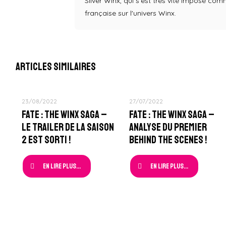
Silver Winx, qui s'est très vite imposé co
française sur l'univers Winx.
Articles similaires
23/08/2022
27/07/2022
Fate : The Winx Saga –
Fate : The Winx Saga –
Le Trailer de la Saison
Analyse du Premier
2 est sorti !
Behind The Scenes !
En lire plus...
En lire plus...