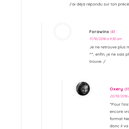
J’ai déjà répondu sur ton pré
Forawinx
dit :
17/10/2016 à 9:30 am
Je ne retrouve plus
^^, enfin, je ne sais p
trouve :/
Oxery
dit
20/10/2016 
“Pour l’in
encore vr
format Net
donc il va